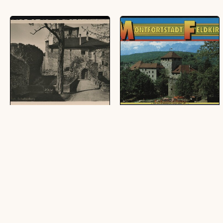
Feldkirch, Schattenburg
Montfortstadt Feldkirch :
Schattenburg : [Sommer -
(1 Ansichtskarte, schwarz-weiß, quer)
Freizeit - Erlebnis in der
Montfortstadt Feldkirch,
Vorarlberg - Austria ...]
(1 Ansichtskarte, farbig, quer)