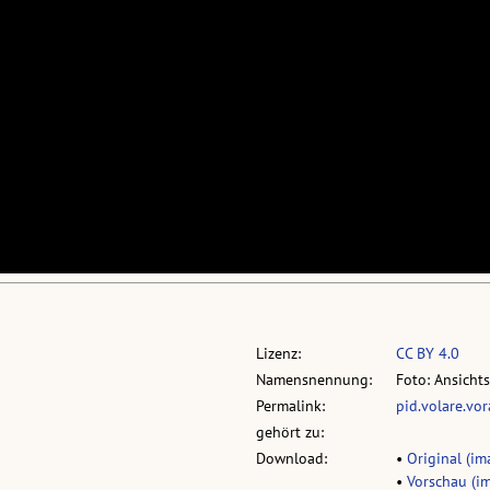
Lizenz:
CC BY 4.0
Namensnennung:
Foto: Ansicht
Permalink:
pid.volare.vo
gehört zu:
Download:
•
Original (ima
•
Vorschau (im