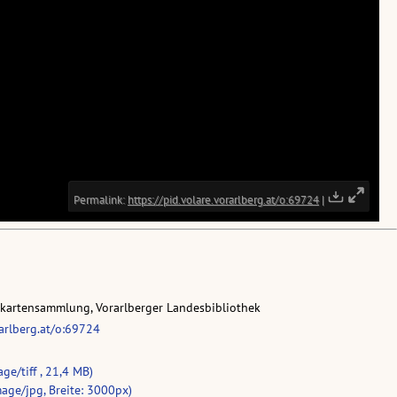
skartensammlung, Vorarlberger Landesbibliothek
rarlberg.at/o:69724
ge/tiff , 21,4 MB)
age/jpg, Breite: 3000px)