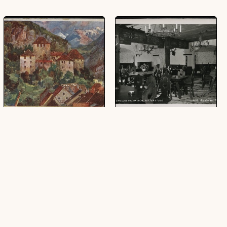
[Feldkirch] : [Feldkirch,
Schattenburg Feldkirch,
Schartenburg. Alpenländische
Ritterstube
Kunst ...]
(1 Ansichtskarte, schwarz-weiß, quer)
(1 Ansichtskarte, farbig, quer)