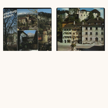
Schattenburg : in Feldkirch :
[Feldkirch] : [Feldkirch,
[Montfortstadt Feldkirch,
Vorarlberg - Austria,
Schattenburg, Vorarlberg,
"Schattenburg" ...]
Österreich ...]
(1 Ansichtskarte, farbig, hoch)
(1 Ansichtskarte, farbig, quer)