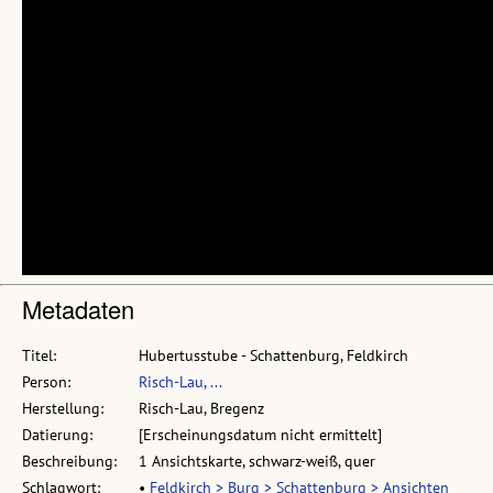
Metadaten
Titel:
Hubertusstube - Schattenburg, Feldkirch
Person:
Risch-Lau, ...
Herstellung:
Risch-Lau, Bregenz
Datierung:
[Erscheinungsdatum nicht ermittelt]
Beschreibung:
1 Ansichtskarte, schwarz-weiß, quer
Schlagwort:
•
Feldkirch > Burg > Schattenburg > Ansichten