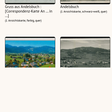
Gruss aus Andelsbuch :
Andelsbuch
[Correspondenz-Karte An ... in
(1 Ansichtskarte, schwarz-weiß, quer)
...]
(1 Ansichtskarte, farbig, quer)
Andelsbuch : [Andelsbuch, 659
Andelsbuch
m Bregenzerwald - Vorarlberg
(1 Ansichtskarte, schwarz-weiß, quer)
...]
(1 Ansichtskarte, farbig, quer)