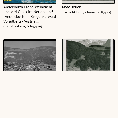
Andelsbuch Frohe Weihnacht
Andelsbuch
und viel Glück im Neuen Jahr! :
(1 Ansichtskarte, schwarz-weiß, quer)
[Andelsbuch im Bregenzerwald
Vorarlberg - Austria ...]
(1 Ansichtskarte, farbig, quer)
Andelsbuch, Bregenzerwald
Andelsbuch im Bregenzerwald
Vorarlberg
(1 Ansichtskarte, schwarz-weiß, hoch)
(1 Ansichtskarte, schwarz-weiß, quer,
10,5 x 15 cm; 1 Negativ, schwarz-weiß,
quer, 13 x 18 cm)