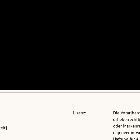
Lizenz:
Die Vorarlber
urheberrechtli
oder Markenre
elt]
eigenverantwo
Haftung für 