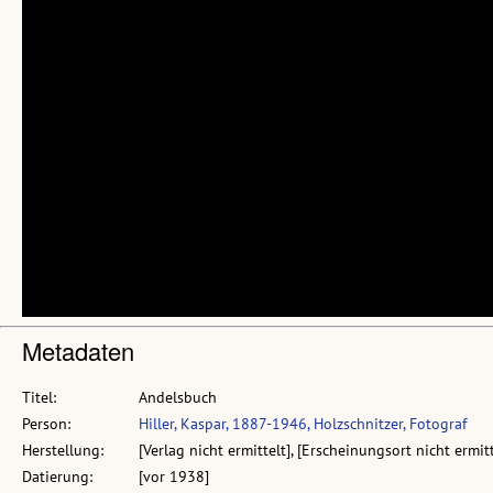
Metadaten
Titel:
Andelsbuch
Person:
Hiller, Kaspar, 1887-1946, Holzschnitzer, Fotograf
Herstellung:
[Verlag nicht ermittelt], [Erscheinungsort nicht ermitt
Datierung:
[vor 1938]