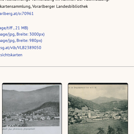
skartensammlung, Vorarlberger Landesbibliothek
rarlberg.at/o:70961
age/tiff , 21 MB)
age/jpg, Breite: 3000px)
age/jpg, Breite: 980px)
vsg.at/vlb/VLB2389050
sichtskarten