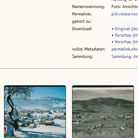
Namensnennung:
Foto: Ansicht
Permalink:
pid.volare.vo
gehört zu:
Download:
•
Original (im
•
Vorschau (im
•
Vorschau (im
vollst. Metadaten:
permalink.ob
Sammlung:
Sammlung: An