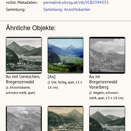
vollst. Metadaten:
permalink.obvsg.at/vlb/VLB2394355
Sammlung:
Sammlung: Ansichtskarten
Ähnliche Objekte:
Au mit Uentschen,
[Au]
Au im
Bregenzerwald
Bregenzerwald
(1 Dia, farbig, quer, 13 x
Vorarlberg
(1 Ansichtskarte,
18 cm)
schwarz-weiß, quer)
(1 Negativ, schwarz-
weiß, quer, 13 x 18 cm)