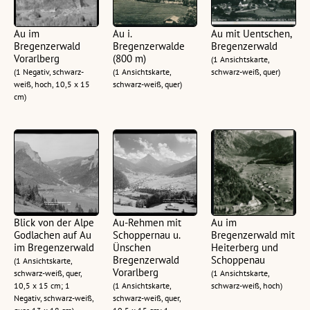
Au im
Au i.
Au mit Uentschen,
Bregenzerwald
Bregenzerwalde
Bregenzerwald
Vorarlberg
(800 m)
(1 Ansichtskarte,
(1 Negativ, schwarz-
(1 Ansichtskarte,
schwarz-weiß, quer)
weiß, hoch, 10,5 x 15
schwarz-weiß, quer)
cm)
Blick von der Alpe
Au-Rehmen mit
Au im
Godlachen auf Au
Schoppernau u.
Bregenzerwald mit
im Bregenzerwald
Ünschen
Heiterberg und
Bregenzerwald
Schoppenau
(1 Ansichtskarte,
Vorarlberg
schwarz-weiß, quer,
(1 Ansichtskarte,
10,5 x 15 cm; 1
(1 Ansichtskarte,
schwarz-weiß, hoch)
Negativ, schwarz-weiß,
schwarz-weiß, quer,