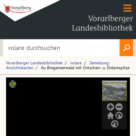
Vorarlberger Landesbibliothek
volare
Sammlung:
Ansichtskarten
Au Bregenzerwald mit Üntschen- u. Didamspitze