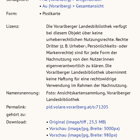
•
Au (Vorarlberg) > Gesamtansicht
Form:
• Postkarte
Lizenz:
Die Vorarlberger Landesbibliothek verfügt
bei diesem Objekt über keine
urheberrechtlichen Nutzungsrechte. Rechte
Dritter (z. B. Urheber-, Persönlichkeits- oder
Markenrechte) sind für jede Form der
Nachnutzung von den Nutzer:innen
eigenverantwortlich zu klären. Die
Vorarlberger Landesbibliothek übernimmt
keine Haftung für eine rechtswidrige
Verwendung im Rahmen der Nachnutzung.
Namensnennung:
Foto: Ansichtskartensammlung, Vorarlberger
Landesbibliothek
Permalink:
pid.volare.vorarlberg.at/o:71205
gehört zu:
Download:
•
Original (image/tiff , 25,5 MB)
•
Vorschau (image/jpg, Breite: 3000px)
•
Vorschau (image/jpg, Breite: 980px)