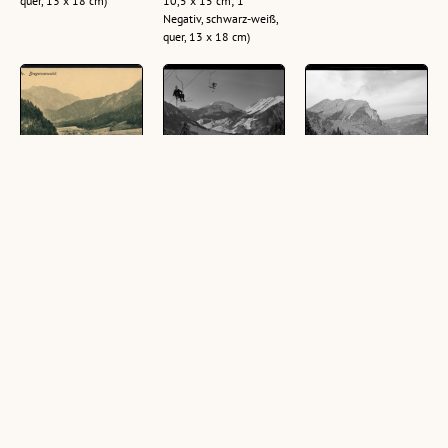
quer, 13 x 18 cm)
10,5 x 15 cm; 1
Negativ, schwarz-weiß,
quer, 13 x 18 cm)
Au Bregenzerwald
Bergbahn
Blick von der Alpe
Didamskopf Au-
Godlachen auf Au,
(1 Ansichtskarte,
Schoppernau mit
im Bregenzerwald
schwarz-weiß, quer)
Blick auf Au und
mit Kanisfluh 2047
Kanisfluh
m
(1 Negativ, schwarz-
(2 Ansichtskarten,
weiß, quer, 13 x 18 cm)
schwarz-weiß, quer,
10,5 x 15 cm; 1
Negativ, schwarz-weiß,
quer, 12,5 x 17,5 cm)