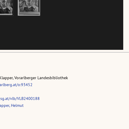
Klapper, Vorarlberger Landesbibliothek
rarlberg.at/o:93452
vsg.at/vlb/VLB2400188
apper, Helmut