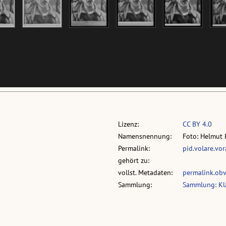
Lizenz:
CC BY 4.0
Namensnennung:
Foto: Helmut 
Permalink:
pid.volare.vo
gehört zu:
vollst. Metadaten:
permalink.ob
Sammlung:
Sammlung: Kl