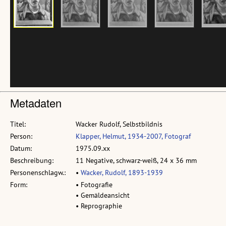
Metadaten
Titel:
Wacker Rudolf, Selbstbildnis
Person:
Klapper, Helmut, 1934-2007, Fotograf
Datum:
1975.09.xx
Beschreibung:
11 Negative, schwarz-weiß, 24 x 36 mm
Personenschlagw.:
•
Wacker, Rudolf, 1893-1939
Form:
• Fotografie
• Gemäldeansicht
• Reprographie