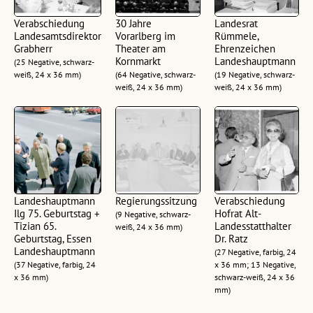
Verabschiedung
30 Jahre
Landesrat
Landesamtsdirektor
Vorarlberg im
Rümmele,
Grabherr
Theater am
Ehrenzeichen
Kornmarkt
Landeshauptmann
(25 Negative, schwarz-
weiß, 24 x 36 mm)
(64 Negative, schwarz-
(19 Negative, schwarz-
weiß, 24 x 36 mm)
weiß, 24 x 36 mm)
Landeshauptmann
Regierungssitzung
Verabschiedung
Ilg 75. Geburtstag +
Hofrat Alt-
(9 Negative, schwarz-
Tizian 65.
Landesstatthalter
weiß, 24 x 36 mm)
Geburtstag, Essen
Dr. Ratz
Landeshauptmann
(27 Negative, farbig, 24
(37 Negative, farbig, 24
x 36 mm; 13 Negative,
x 36 mm)
schwarz-weiß, 24 x 36
mm)