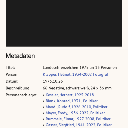
Metadaten
Titel:
Landesehrenzeichen 1975 an 13 Personen
Person:
Klapper, Helmut, 1934-2007, Fotograf
Datum:
1975.10.26
Beschreibung:
66 Negative, schwarz-weiß, 24 x 36 mm
Personenschlagw.:
•
Kessler, Herbert, 1925-2018
•
Blank, Konrad, 1931-, Politiker
•
Mandl, Rudolf, 1926-2010, Politiker
•
Mayer, Fredy, 1936-2022, Politiker
•
Rümmele, Elmar, 1927-2008, Politiker
•
Gasser, Siegfried, 1941-2022, Politiker