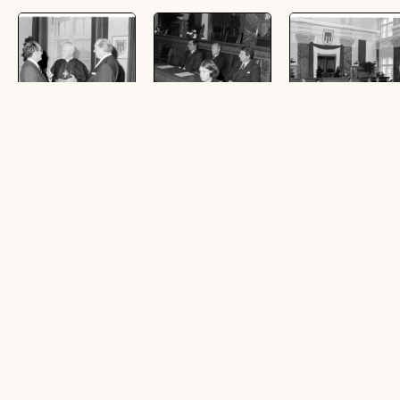
Landesehrenzeichen
Verleihung der
Landesehrenzeich
an Wechner,
Landesehrenzeichen
(50 Negative, schwarz-
Andergassen
(36 Fotonegative,
weiß, 24 x 36 mm)
(31 Negative, schwarz-
schwarz-weiß, 24 x 36
weiß, 24 x 36 mm)
mm)
Landesamtsdirektor
1. Regierungssitzung
Landesregierung in
Adamer, 60.
im neuen Haus
Zimmer 31
Geburtstag auf
(5 Negative, schwarz-
(11 Negative, schwarz-
Gebhardsberg
weiß, 6 x 6 cm)
weiß, 6 x 6 cm)