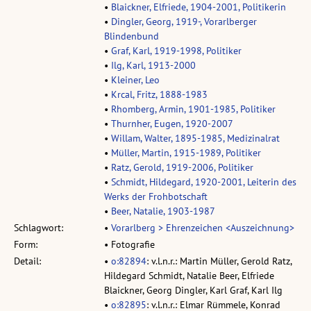
•
Blaickner, Elfriede, 1904-2001, Politikerin
•
Dingler, Georg, 1919-, Vorarlberger
Blindenbund
•
Graf, Karl, 1919-1998, Politiker
•
Ilg, Karl, 1913-2000
•
Kleiner, Leo
•
Krcal, Fritz, 1888-1983
•
Rhomberg, Armin, 1901-1985, Politiker
•
Thurnher, Eugen, 1920-2007
•
Willam, Walter, 1895-1985, Medizinalrat
•
Müller, Martin, 1915-1989, Politiker
•
Ratz, Gerold, 1919-2006, Politiker
•
Schmidt, Hildegard, 1920-2001, Leiterin des
Werks der Frohbotschaft
•
Beer, Natalie, 1903-1987
Schlagwort:
•
Vorarlberg > Ehrenzeichen <Auszeichnung>
Form:
• Fotografie
Detail:
•
o:82894
: v.l.n.r.: Martin Müller, Gerold Ratz,
Hildegard Schmidt, Natalie Beer, Elfriede
Blaickner, Georg Dingler, Karl Graf, Karl Ilg
•
o:82895
: v.l.n.r.: Elmar Rümmele, Konrad