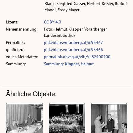
Blank, Siegfried Gasser, Herbert Keßler, Rudolf
Mandl, Fredy Mayer
Lizenz:
CC BY 4.0
Namensnennung:
Foto: Helmut Klapper, Vorarlberger
Landesbibliothek
Permalink:
pid.volare.vorarlberg.at/o:93467
gehört zu:
pid.volare.vorarlberg.at/o:93466
vollst. Metadaten:
permalink.obvsg.at/vlb/VLB2400200
Sammlung:
Sammlung: Klapper, Helmut
Ähnliche Objekte: