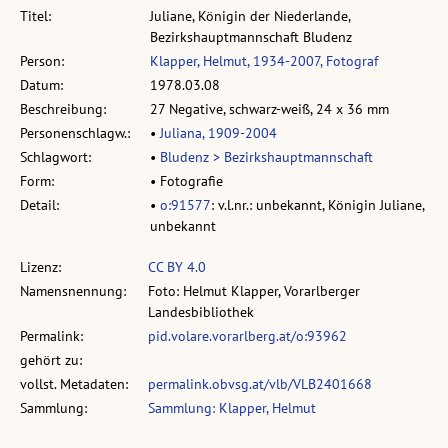
Titel:
Juliane, Königin der Niederlande,
Bezirkshauptmannschaft Bludenz
Person:
Klapper, Helmut, 1934-2007, Fotograf
Datum:
1978.03.08
Beschreibung:
27 Negative, schwarz-weiß, 24 x 36 mm
Personenschlagw.:
•
Juliana, 1909-2004
Schlagwort:
•
Bludenz > Bezirkshauptmannschaft
Form:
• Fotografie
Detail:
•
o:91577
: v.l.nr.: unbekannt, Königin Juliane,
unbekannt
Lizenz:
CC BY 4.0
Namensnennung:
Foto: Helmut Klapper, Vorarlberger
Landesbibliothek
Permalink:
pid.volare.vorarlberg.at/o:93962
gehört zu:
vollst. Metadaten:
permalink.obvsg.at/vlb/VLB2401668
Sammlung:
Sammlung: Klapper, Helmut