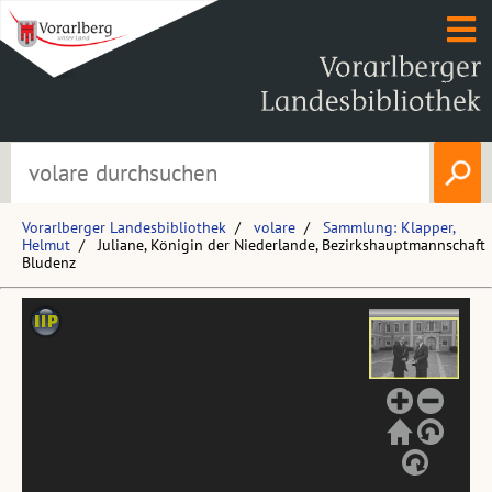
Vorarlberger Landesbibliothek
volare
Sammlung: Klapper,
Helmut
Juliane, Königin der Niederlande, Bezirkshauptmannschaft
Bludenz