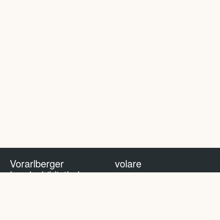
Vorarlberger
volare
Landesbibliothek
volare Blog
Impressum
Nutzungsbedingungen
Datenschutzhinweis
Policy