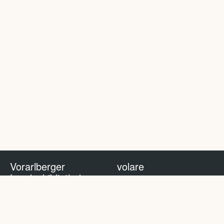
Vorarlberger
volare
Landesbibliothek
volare Blog
Impressum
Nutzungsbedingungen
Datenschutzhinweis
Policy