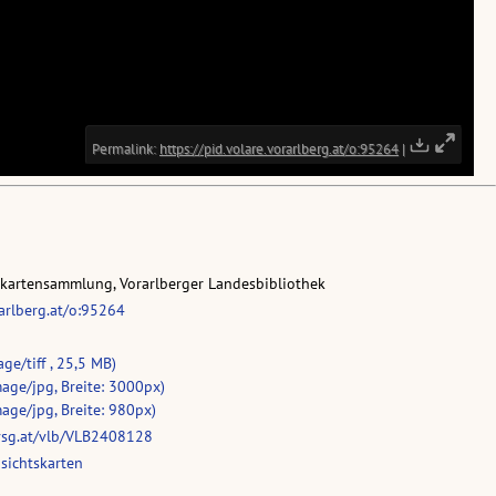
skartensammlung, Vorarlberger Landesbibliothek
rarlberg.at/o:95264
ge/tiff , 25,5 MB)
age/jpg, Breite: 3000px)
age/jpg, Breite: 980px)
vsg.at/vlb/VLB2408128
sichtskarten