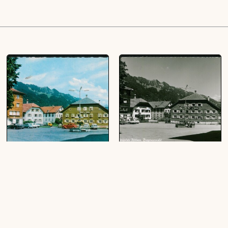
[Hittisau] : [Hittisau, Vorarlberg
Dorfplatz Hittisau,
...]
Bregenzerwald
(1 Ansichtskarte, farbig, quer)
(1 Ansichtskarte, schwarz-weiß, quer)