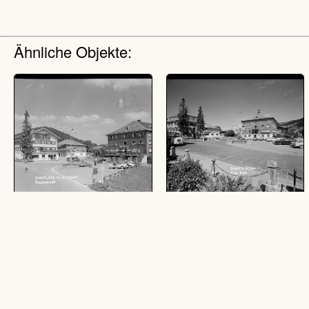
Ähnliche Objekte:
Dorfplatz in Hittisau
Dorfplatz Hittisau Breg. Wald
Bregenzerwald
(1 Ansichtskarte, schwarz-weiß, quer,
(1 Ansichtskarte, schwarz-weiß, quer,
10,5 x 15 cm; 1 Negativ, schwarz-weiß,
10,5 x 15 cm; 1 Negativ, schwarz-weiß,
quer, 13 x 18 cm)
quer, 13 x 18 cm)