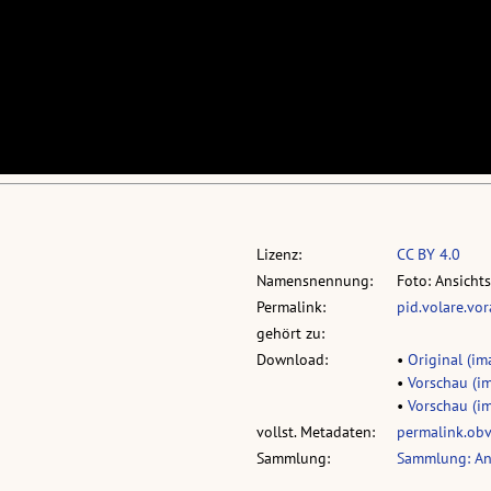
Lizenz:
CC BY 4.0
Namensnennung:
Foto: Ansicht
Permalink:
pid.volare.vo
gehört zu:
Download:
•
Original (ima
•
Vorschau (im
•
Vorschau (im
vollst. Metadaten:
permalink.ob
Sammlung:
Sammlung: An