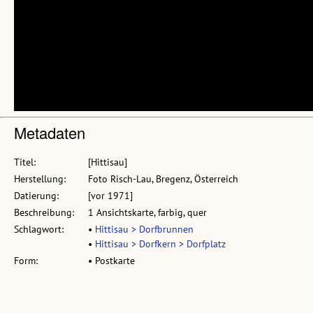
Metadaten
Titel:
[Hittisau]
Herstellung:
Foto Risch-Lau, Bregenz, Österreich
Datierung:
[vor 1971]
Beschreibung:
1 Ansichtskarte, farbig, quer
Schlagwort:
•
Hittisau > Dorfbrunnen
•
Hittisau > Dorfkern > Dorfplatz
Form:
• Postkarte