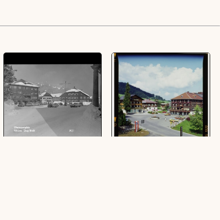
Wintersportplatz Hittisau, Breg.
[Hittisau]
Wald
(4 Dia, farbig, 6 x 6 cm)
(1 Negativ, schwarz-weiß, quer, 13 x 18
cm)