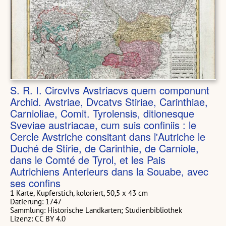
S. R. I. Circvlvs Avstriacvs quem componunt
Archid. Avstriae, Dvcatvs Stiriae, Carinthiae,
Carnioliae, Comit. Tyrolensis, ditionesque
Sveviae austriacae, cum suis confiniis : le
Cercle Avstriche consitant dans l'Autriche le
Duché de Stirie, de Carinthie, de Carniole,
dans le Comté de Tyrol, et les Pais
Autrichiens Anterieurs dans la Souabe, avec
ses confins
1 Karte, Kupferstich, koloriert, 50,5 x 43 cm
Datierung: 1747
Sammlung: Historische Landkarten; Studienbibliothek
Lizenz: CC BY 4.0