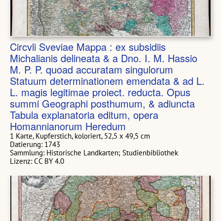
Circvli Sveviae Mappa : ex subsidiis
Michalianis delineata & a Dno. I. M. Hassio
M. P. P. quoad accuratam singulorum
Statuum determinationem emendata & ad L.
L. magis legitimae proiect. reducta. Opus
summi Geographi posthumum, & adiuncta
Tabula explanatoria editum, opera
Homannianorum Heredum
1 Karte, Kupferstich, koloriert, 52,5 x 49,5 cm
Datierung: 1743
Sammlung: Historische Landkarten; Studienbibliothek
Lizenz: CC BY 4.0