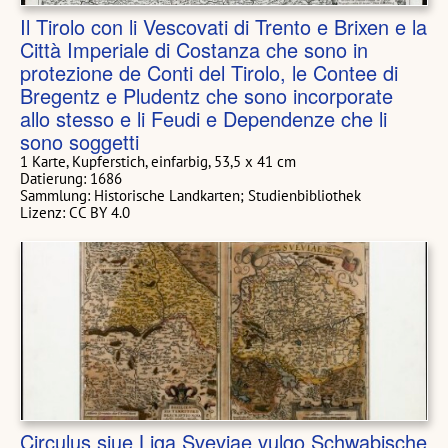
Il Tirolo con li Vescovati di Trento e Brixen e la
Città Imperiale di Costanza che sono in
protezione de Conti del Tirolo, le Contee di
Bregentz e Pludentz che sono incorporate
allo stesso e li Feudi e Dependenze che li
sono soggetti
1 Karte, Kupferstich, einfarbig, 53,5 x 41 cm
Datierung: 1686
Sammlung: Historische Landkarten; Studienbibliothek
Lizenz: CC BY 4.0
Circulus siue Liga Sveviae vulgo Schwabische