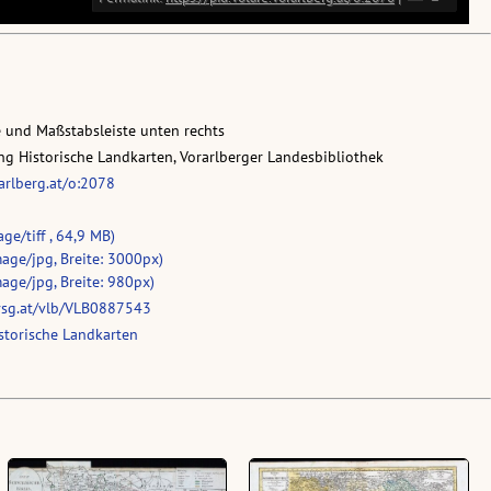
e und Maßstabsleiste unten rechts
g Historische Landkarten, Vorarlberger Landesbibliothek
rarlberg.at/o:2078
ge/tiff , 64,9 MB)
age/jpg, Breite: 3000px)
age/jpg, Breite: 980px)
vsg.at/vlb/VLB0887543
storische Landkarten