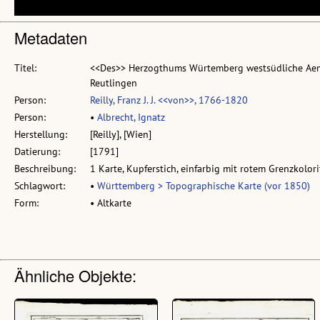
Metadaten
Titel:
<<Des>> Herzogthums Würtemberg westsüdliche Aemt
Reutlingen
Person:
Reilly, Franz J. J. <<von>>, 1766-1820
Person:
•
Albrecht, Ignatz
Herstellung:
[Reilly], [Wien]
Datierung:
[1791]
Beschreibung:
1 Karte, Kupferstich, einfarbig mit rotem Grenzkolori
Schlagwort:
•
Württemberg > Topographische Karte (vor 1850)
Form:
• Altkarte
Ähnliche Objekte: