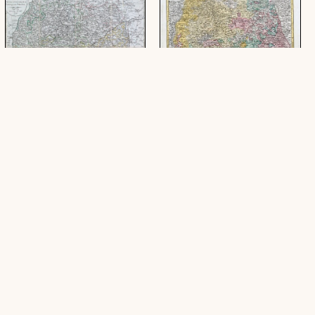
Der Schwaebische Kreis, nebst
Charte vom Schwaebischen
den oesterreichischen
Kreis : nach dem
Besizungen in Schwaben
Entschädigungsplan im Jahr
1802 eingerichtet und
(1 Karte, 4 x 2 Felder auf Leinen
illuminirt
aufgezogen, Kupferstich, koloriert, 53,5
x 46 cm)
(1 Karte, Kupferstich, koloriert, 52,5 x
49,5 cm)