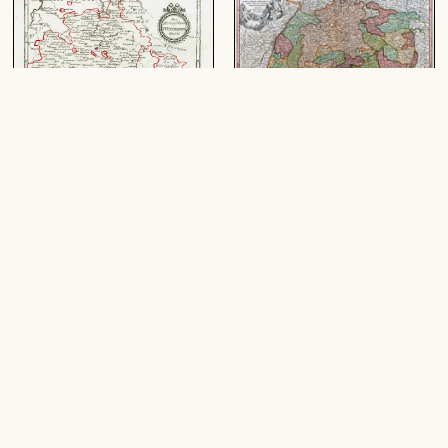
Das Herzogthum Würtemberg :
S. R. I. Circulus Sueviae
Nro. 185
Continens Ducatum
Wirtenbergensem Aliosq[ue]
(1 Karte, Kupferstich, einfarbig mit
Status Et Provincias Eidem
rotem Grenzkolorit, 30 x 23 cm)
Circulo Insertas
(1 Karte, Kupferstich, koloriert, 54 x 47
cm)