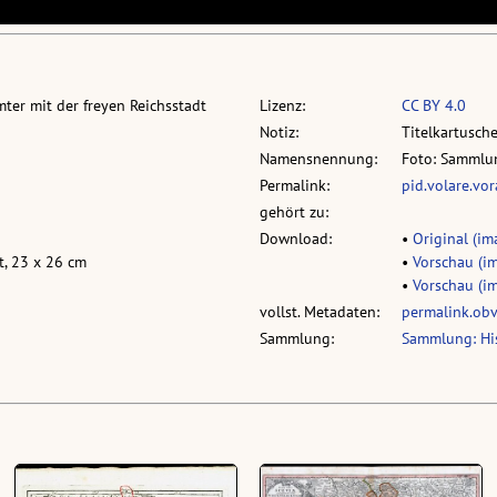
er mit der freyen Reichsstadt
Lizenz:
CC BY 4.0
Notiz:
Titelkartusch
Namensnennung:
Foto: Sammlun
Permalink:
pid.volare.vo
gehört zu:
Download:
•
Original (ima
t, 23 x 26 cm
•
Vorschau (im
•
Vorschau (im
vollst. Metadaten:
permalink.ob
Sammlung:
Sammlung: Hi