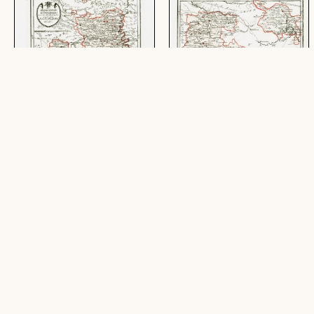
Des Herzogthums Würtemberg
Des Herzogthums Würtemberg
nordwestliche Aemter mit der
ostsüdliche Aemter mit der
freyen Reichsstadt Weil : Nro.
freyen Reichsstadt Giengen :
187
Nro. 189
(1 Karte, Kupferstich, einfarbig mit
(1 Karte, Kupferstich, einfarbig mit
rotem Grenzkolorit, 26 x 23 cm)
rotem Grenzkolorit, 30,5 x 22,5 cm)