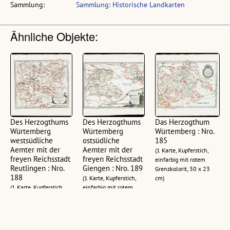
Sammlung:
Sammlung: Historische Landkarten
Ähnliche Objekte:
Des Herzogthums
Des Herzogthums
Das Herzogthum
Würtemberg
Würtemberg
Würtemberg : Nro.
westsüdliche
ostsüdliche
185
Aemter mit der
Aemter mit der
(1 Karte, Kupferstich,
freyen Reichsstadt
freyen Reichsstadt
einfarbig mit rotem
Reutlingen : Nro.
Giengen : Nro. 189
Grenzkolorit, 30 x 23
188
(1 Karte, Kupferstich,
cm)
(1 Karte, Kupferstich,
einfarbig mit rotem
einfarbig mit rotem
Grenzkolorit, 30,5 x
Grenzkolorit, 23 x 26
22,5 cm)
cm)