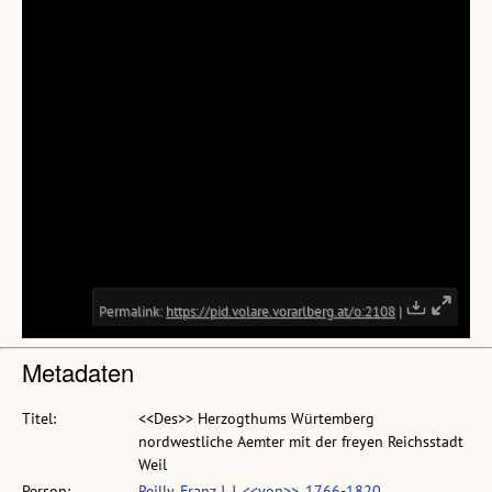
Metadaten
Titel:
<<Des>> Herzogthums Würtemberg
nordwestliche Aemter mit der freyen Reichsstadt
Weil
Person:
Reilly, Franz J. J. <<von>>, 1766-1820