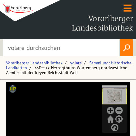
Vorarlberger Landesbibliothek
volare
Sammlung: Historische
Landkarten
<<Des>> Herzogthums Würtemberg nordwestliche
Aemter mit der freyen Reichsstadt Weil