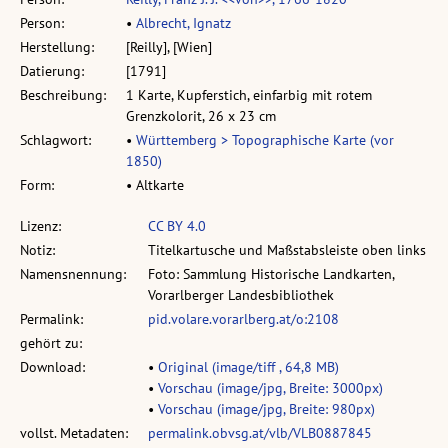
Person:
•
Albrecht, Ignatz
Herstellung:
[Reilly], [Wien]
Datierung:
[1791]
Beschreibung:
1 Karte, Kupferstich, einfarbig mit rotem
Grenzkolorit, 26 x 23 cm
Schlagwort:
•
Württemberg > Topographische Karte (vor
1850)
Form:
• Altkarte
Lizenz:
CC BY 4.0
Notiz:
Titelkartusche und Maßstabsleiste oben links
Namensnennung:
Foto: Sammlung Historische Landkarten,
Vorarlberger Landesbibliothek
Permalink:
pid.volare.vorarlberg.at/o:2108
gehört zu:
Download:
•
Original (image/tiff , 64,8 MB)
•
Vorschau (image/jpg, Breite: 3000px)
•
Vorschau (image/jpg, Breite: 980px)
vollst. Metadaten:
permalink.obvsg.at/vlb/VLB0887845