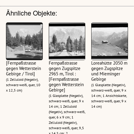
Ähnliche Objekte:
[Fernpaßstrasse
Fernpaßstrasse
Loreahütte 2050 m
gegen Wetterstein
gegen Zugspitze
gegen Zugspitze
Gebirge / Tirol]
2965 m, Tirol :
und Mieminger
[Fernpaßstrasse
Gebirge
(1 Zelluloid (Negativ),
gegen Wetterstein
schwarz-weiß, quer, 10
(1 Glasplatte (Negativ),
Gebirge]
x 12,5 cm)
schwarz-weiß, quer, 9 x
(1 Glasplatte (Negativ),
14 cm; 1 Ansichtskarte,
schwarz-weiß, quer, 9 x
schwarz-weiß, quer, 9 x
14 cm; 1 Zelluloid
14 cm)
(Negativ), schwarz-weiß,
quer, 6 x 9 cm; 1
Zelluloid (Negativ),
schwarz-weiß, quer, 9,5
x 14,5 cm; 2