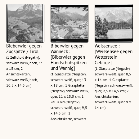
Bieberwier gegen
Biberwier gegen
Weissensee :
Zugspitze / Tirol
Wanneck :
[Weissensee gegen
[Biberwier gegen
Wetterstein
(1 Zelluloid (Negativ),
Handschuhspitzen
Gebirge]
schwarz-weiß, hoch, 11
und Wannig]
x 15 cm; 2
(1 Glasplatte (Negativ),
Ansichtskarten,
(1 Glasplatte (Negativ),
schwarz-weiß, quer, 8,5
schwarz-weiß, hoch,
schwarz-weiß, quer, 13
x 14 cm; 1 Glasplatte
10,5 x 14,5 cm)
x 18 cm; 1 Glasplatte
(Negativ), schwarz-weiß,
(Negativ), schwarz-weiß,
quer, 9,5 x 14,5 cm; 2
quer, 11 x 15,5 cm; 1
Ansichtskarten,
Zelluloid (Negativ),
schwarz-weiß, quer, 9 x
schwarz-weiß, quer, 9,5
14 cm)
x 14,5 cm; 1
Ansichtskarte, schwarz-
weiß, quer, 9 x 14 cm)