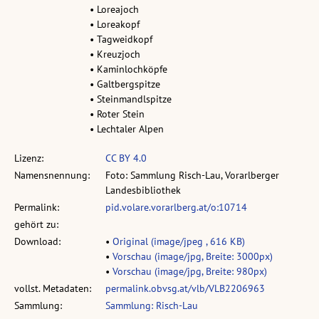
• Loreajoch
• Loreakopf
• Tagweidkopf
• Kreuzjoch
• Kaminlochköpfe
• Galtbergspitze
• Steinmandlspitze
• Roter Stein
• Lechtaler Alpen
Lizenz:
CC BY 4.0
Namensnennung:
Foto: Sammlung Risch-Lau, Vorarlberger
Landesbibliothek
Permalink:
pid.volare.vorarlberg.at/o:10714
gehört zu:
Download:
•
Original (image/jpeg , 616 KB)
•
Vorschau (image/jpg, Breite: 3000px)
•
Vorschau (image/jpg, Breite: 980px)
vollst. Metadaten:
permalink.obvsg.at/vlb/VLB2206963
Sammlung:
Sammlung: Risch-Lau