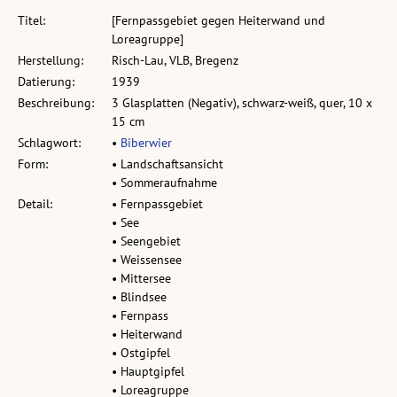
Titel:
[Fernpassgebiet gegen Heiterwand und
Loreagruppe]
Herstellung:
Risch-Lau, VLB, Bregenz
Datierung:
1939
Beschreibung:
3 Glasplatten (Negativ), schwarz-weiß, quer, 10 x
15 cm
Schlagwort:
•
Biberwier
Form:
• Landschaftsansicht
• Sommeraufnahme
Detail:
• Fernpassgebiet
• See
• Seengebiet
• Weissensee
• Mittersee
• Blindsee
• Fernpass
• Heiterwand
• Ostgipfel
• Hauptgipfel
• Loreagruppe