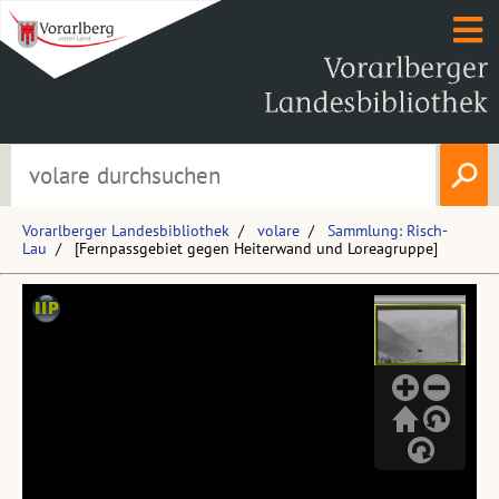
Vorarlberger Landesbibliothek
volare
Sammlung: Risch-
Lau
[Fernpassgebiet gegen Heiterwand und Loreagruppe]