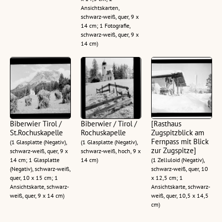
Ansichtskarten,
schwarz-weiß, quer, 9 x
14 cm; 1 Fotografie,
schwarz-weiß, quer, 9 x
14 cm)
Biberwier Tirol /
Biberwier / Tirol /
[Rasthaus
St.Rochuskapelle
Rochuskapelle
Zugspitzblick am
Fernpass mit Blick
(1 Glasplatte (Negativ),
(1 Glasplatte (Negativ),
zur Zugspitze]
schwarz-weiß, quer, 9 x
schwarz-weiß, hoch, 9 x
14 cm; 1 Glasplatte
14 cm)
(1 Zelluloid (Negativ),
(Negativ), schwarz-weiß,
schwarz-weiß, quer, 10
quer, 10 x 15 cm; 1
x 12,5 cm; 1
Ansichtskarte, schwarz-
Ansichtskarte, schwarz-
weiß, quer, 9 x 14 cm)
weiß, quer, 10,5 x 14,5
cm)