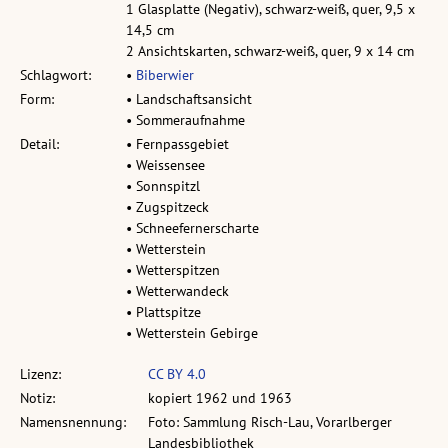
1 Glasplatte (Negativ), schwarz-weiß, quer, 9,5 x
14,5 cm
2 Ansichtskarten, schwarz-weiß, quer, 9 x 14 cm
Schlagwort:
•
Biberwier
Form:
• Landschaftsansicht
• Sommeraufnahme
Detail:
• Fernpassgebiet
• Weissensee
• Sonnspitzl
• Zugspitzeck
• Schneefernerscharte
• Wetterstein
• Wetterspitzen
• Wetterwandeck
• Plattspitze
• Wetterstein Gebirge
Lizenz:
CC BY 4.0
Notiz:
kopiert 1962 und 1963
Namensnennung:
Foto: Sammlung Risch-Lau, Vorarlberger
Landesbibliothek