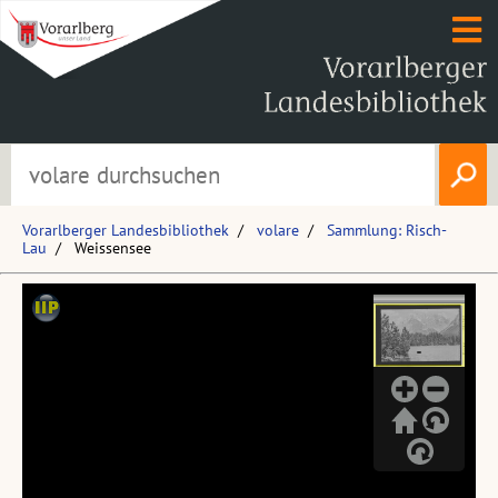
Vorarlberger Landesbibliothek
volare
Sammlung: Risch-
Lau
Weissensee