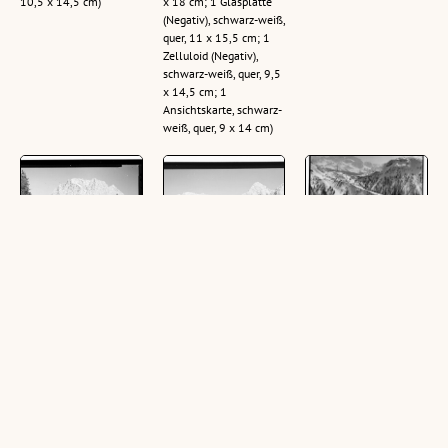
10,5 x 14,5 cm)
x 18 cm; 1 Glasplatte
(Negativ), schwarz-weiß,
quer, 11 x 15,5 cm; 1
Zelluloid (Negativ),
schwarz-weiß, quer, 9,5
x 14,5 cm; 1
Ansichtskarte, schwarz-
weiß, quer, 9 x 14 cm)
[Biberwier in Tirol
[Blick von der
Skilift mit
mit Wetterstein
Fernpaßstrasse
Abfahrtspisten,
Gebirge]
zum Wetterstein
Marienbergjoch
Gebirge und zur
1900 m Biberwier
(1 Zelluloid (Negativ),
Sonnenspitze /
1000 m :
schwarz-weiß, quer, 10
Tirol]
[Marienbergjoch
x 12,5 cm; 2
bei Biberwier mit
Ansichtskarten,
(1 Zelluloid (Negativ),
Blick zum
schwarz-weiß, quer,
schwarz-weiß, quer, 6 x
Acherkogel Tirol]
10,5 x 14,5 cm)
9 cm; 1 Ansichtskarte,