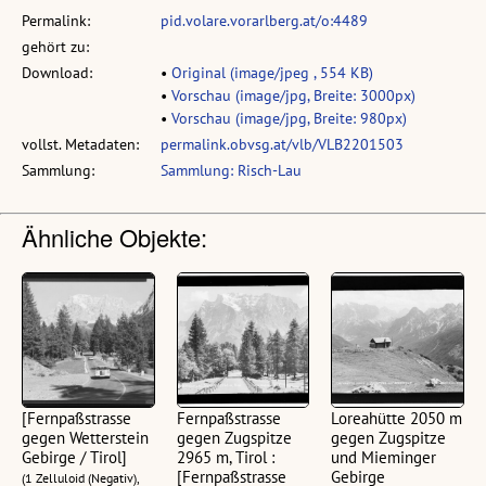
Permalink:
pid.volare.vorarlberg.at/o:4489
gehört zu:
Download:
•
Original (image/jpeg , 554 KB)
•
Vorschau (image/jpg, Breite: 3000px)
•
Vorschau (image/jpg, Breite: 980px)
vollst. Metadaten:
permalink.obvsg.at/vlb/VLB2201503
Sammlung:
Sammlung: Risch-Lau
Ähnliche Objekte:
[Fernpaßstrasse
Fernpaßstrasse
Loreahütte 2050 m
gegen Wetterstein
gegen Zugspitze
gegen Zugspitze
Gebirge / Tirol]
2965 m, Tirol :
und Mieminger
[Fernpaßstrasse
Gebirge
(1 Zelluloid (Negativ),