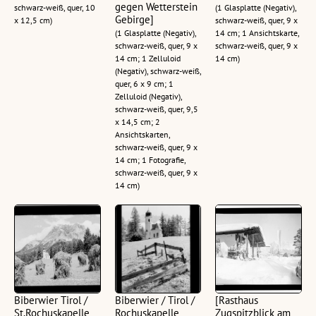
gegen Wetterstein
schwarz-weiß, quer, 10
(1 Glasplatte (Negativ),
Gebirge]
x 12,5 cm)
schwarz-weiß, quer, 9 x
(1 Glasplatte (Negativ),
14 cm; 1 Ansichtskarte,
schwarz-weiß, quer, 9 x
schwarz-weiß, quer, 9 x
14 cm; 1 Zelluloid
14 cm)
(Negativ), schwarz-weiß,
quer, 6 x 9 cm; 1
Zelluloid (Negativ),
schwarz-weiß, quer, 9,5
x 14,5 cm; 2
Ansichtskarten,
schwarz-weiß, quer, 9 x
14 cm; 1 Fotografie,
schwarz-weiß, quer, 9 x
14 cm)
Biberwier Tirol /
Biberwier / Tirol /
[Rasthaus
St.Rochuskapelle
Rochuskapelle
Zugspitzblick am