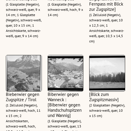
Fernpass mit Blick
(1 Glasplatte (Negativ),
(1 Glasplatte (Negativ),
zur Zugspitze]
schwarz-weiß, quer, 9 x
schwarz-weiß, hoch, 9 x
14 cm; 1 Glasplatte
14 cm)
(1 Zelluloid (Negativ),
(Negativ), schwarz-weiß,
schwarz-weiß, quer, 10
quer, 10 x 15 cm; 1
x 12,5 cm; 1
Ansichtskarte, schwarz-
Ansichtskarte, schwarz-
weiß, quer, 9 x 14 cm)
weiß, quer, 10,5 x 14,5
cm)
Bieberwier gegen
Biberwier gegen
[Blick zum
Zugspitze / Tirol
Wanneck :
Zugspitzmassiv]
[Biberwier gegen
(1 Zelluloid (Negativ),
(2 Glasplatten (Negativ),
Handschuhspitzen
schwarz-weiß, hoch, 11
schwarz-weiß, quer, 10
und Wannig]
x 15 cm; 2
x 15 cm)
Ansichtskarten,
(1 Glasplatte (Negativ),
schwarz-weiß, hoch,
schwarz-weiß, quer, 13