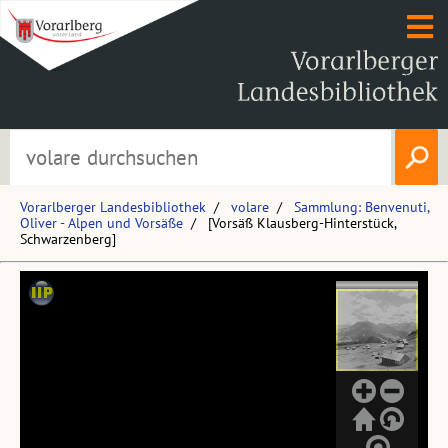
Vorarlberger Landesbibliothek
volare
Sammlung: Benvenuti,
Oliver - Alpen und Vorsäße
[Vorsäß Klausberg-Hinterstück,
Schwarzenberg]