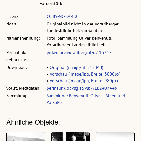
Vorderstück
Lizenz:
CC BY-NC-SA 4.0
Notiz:
Originalbild nicht in der Vorarlberger
Landesbibliothek vorhanden
Namensnennung:
Foto: Sammlung Oliver Benvenuti,
Vorarlberger Landesbibliothek
Permalink:
pid.volare.vorarlberg.at/o:113712
gehört zu:
Download:
•
Original (image/tiff , 16 MB)
•
Vorschau (image/jpg, Breite: 3000px)
•
Vorschau (image/jpg, Breite: 980px)
vollst. Metadaten:
permalink.obvsg.at/vlb/VLB2407448
Sammlung:
Sammlung: Benvenuti, Oliver - Alpen und
Vorsäße
Ähnliche Objekte: