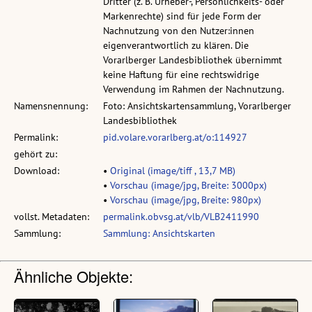
Dritter (z. B. Urheber-, Persönlichkeits- oder
Markenrechte) sind für jede Form der
Nachnutzung von den Nutzer:innen
eigenverantwortlich zu klären. Die
Vorarlberger Landesbibliothek übernimmt
keine Haftung für eine rechtswidrige
Verwendung im Rahmen der Nachnutzung.
Namensnennung:
Foto: Ansichtskartensammlung, Vorarlberger
Landesbibliothek
Permalink:
pid.volare.vorarlberg.at/o:114927
gehört zu:
Download:
•
Original (image/tiff , 13,7 MB)
•
Vorschau (image/jpg, Breite: 3000px)
•
Vorschau (image/jpg, Breite: 980px)
vollst. Metadaten:
permalink.obvsg.at/vlb/VLB2411990
Sammlung:
Sammlung: Ansichtskarten
Ähnliche Objekte: