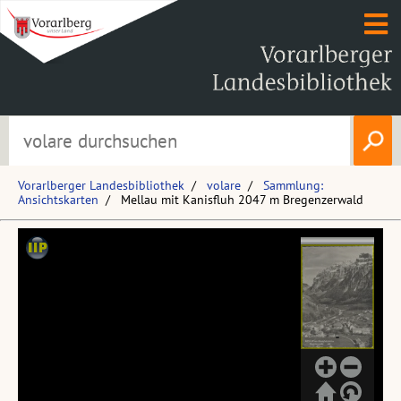
Vorarlberger Landesbibliothek
volare
Sammlung:
Ansichtskarten
Mellau mit Kanisfluh 2047 m Bregenzerwald