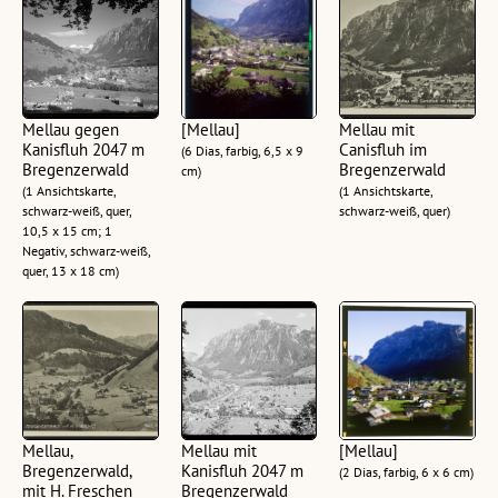
Mellau gegen
[Mellau]
Mellau mit
Kanisfluh 2047 m
Canisfluh im
(6 Dias, farbig, 6,5 x 9
Bregenzerwald
Bregenzerwald
cm)
(1 Ansichtskarte,
(1 Ansichtskarte,
schwarz-weiß, quer,
schwarz-weiß, quer)
10,5 x 15 cm; 1
Negativ, schwarz-weiß,
quer, 13 x 18 cm)
Mellau,
Mellau mit
[Mellau]
Bregenzerwald,
Kanisfluh 2047 m
(2 Dias, farbig, 6 x 6 cm)
mit H. Freschen
Bregenzerwald