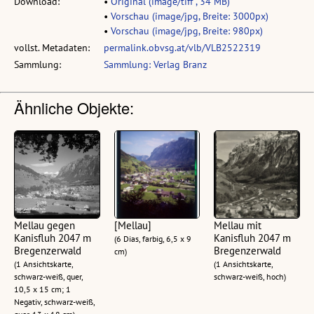
Download:
•
Original (image/tiff , 34 MB)
•
Vorschau (image/jpg, Breite: 3000px)
•
Vorschau (image/jpg, Breite: 980px)
vollst. Metadaten:
permalink.obvsg.at/vlb/VLB2522319
Sammlung:
Sammlung: Verlag Branz
Ähnliche Objekte:
Mellau gegen
[Mellau]
Mellau mit
Kanisfluh 2047 m
Kanisfluh 2047 m
(6 Dias, farbig, 6,5 x 9
Bregenzerwald
Bregenzerwald
cm)
(1 Ansichtskarte,
(1 Ansichtskarte,
schwarz-weiß, quer,
schwarz-weiß, hoch)
10,5 x 15 cm; 1
Negativ, schwarz-weiß,