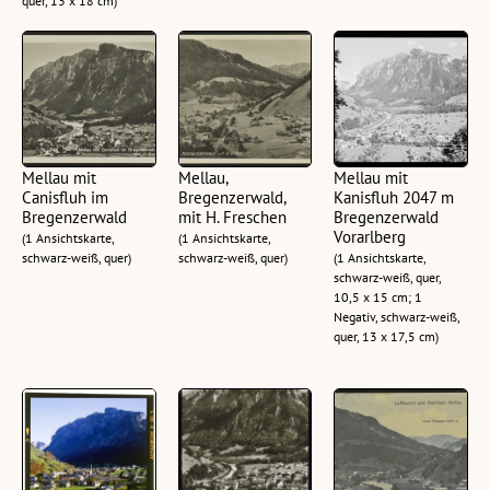
quer, 13 x 18 cm)
Mellau mit
Mellau,
Mellau mit
Canisfluh im
Bregenzerwald,
Kanisfluh 2047 m
Bregenzerwald
mit H. Freschen
Bregenzerwald
Vorarlberg
(1 Ansichtskarte,
(1 Ansichtskarte,
schwarz-weiß, quer)
schwarz-weiß, quer)
(1 Ansichtskarte,
schwarz-weiß, quer,
10,5 x 15 cm; 1
Negativ, schwarz-weiß,
quer, 13 x 17,5 cm)