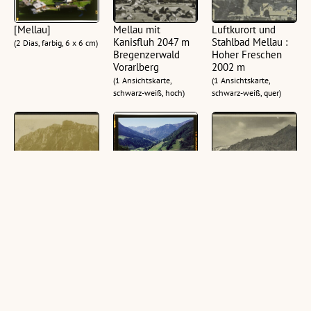
[Mellau]
Mellau mit
Luftkurort und
Kanisfluh 2047 m
Stahlbad Mellau :
(2 Dias, farbig, 6 x 6 cm)
Bregenzerwald
Hoher Freschen
Vorarlberg
2002 m
(1 Ansichtskarte,
(1 Ansichtskarte,
schwarz-weiß, hoch)
schwarz-weiß, quer)
Mellau mit
[Mellau]
Luftkurort Mellau,
Canisfluh im
Breg. Wald
(4 Dias, farbig, 6 x 6 cm)
Bregenzerwald
(1 Ansichtskarte,
(1 Ansichtskarte,
schwarz-weiß, quer)
schwarz-weiß, quer)