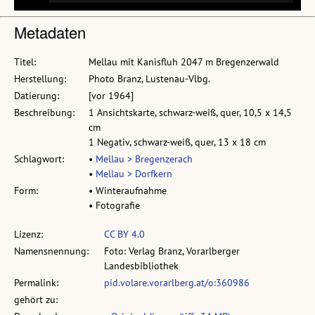
Metadaten
Titel:
Mellau mit Kanisfluh 2047 m Bregenzerwald
Herstellung:
Photo Branz, Lustenau-Vlbg.
Datierung:
[vor 1964]
Beschreibung:
1 Ansichtskarte, schwarz-weiß, quer, 10,5 x 14,5
cm
1 Negativ, schwarz-weiß, quer, 13 x 18 cm
Schlagwort:
•
Mellau > Bregenzerach
•
Mellau > Dorfkern
Form:
• Winteraufnahme
• Fotografie
Lizenz:
CC BY 4.0
Namensnennung:
Foto: Verlag Branz, Vorarlberger
Landesbibliothek
Permalink:
pid.volare.vorarlberg.at/o:360986
gehört zu: