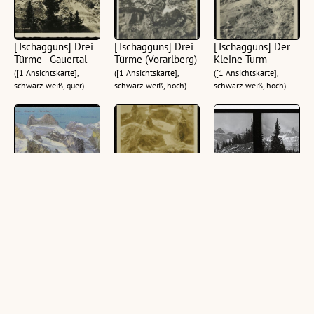
[Tschagguns] Drei
[Tschagguns] Drei
[Tschagguns] Der
Türme - Gauertal
Türme (Vorarlberg)
Kleine Turm
([1 Ansichtskarte],
([1 Ansichtskarte],
([1 Ansichtskarte],
schwarz-weiß, quer)
schwarz-weiß, hoch)
schwarz-weiß, hoch)
[Tschagguns] Drei
[Tschagguns] Drei
[Drei Türme]
Türme Gauertal
Türme
(1 Stereoskopie auf
Vorarlberg :
([1 Ansichtskarte],
Glasplatte (Positiv),
Kleiner Turm 2755
schwarz-weiß, hoch)
schwarz-weiß, quer, 6 x
m : Mittel Turm
13 cm)
2815 m : Grosser
Turm 2828 m ... ;
([1 Ansichtskarte],
farbig, quer)