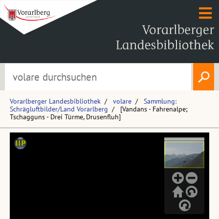
Vorarlberger Landesbibliothek
volare
Sammlung:
Schrägluftbilder/Land Vorarlberg
[Vandans - Fahrenalpe;
Tschagguns - Drei Türme, Drusenfluh]