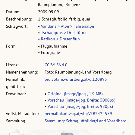
Raumplanung, Bregenz
Datum:
2009.09.09
Beschreibung:
1 Schrägluftbild, farbig, quer
Schlagwort:
•
Vandans > Alpe > Fahrenalpe
•
Tschagguns > Drei Türme
•
Rätikon > Drusenfluh
Form:
• Flugaufnahme
• Fotografie
Lizenz:
CC BY-SA 4.0
Namensnennung:
Foto: Raumplanung/Land Vorarlberg
Permalink:
pid.volare.vorarlberg.at/o:120893
gehört zu:
Download:
•
Original (image/jpeg , 1,9 MB)
•
Vorschau (image/jpg, Breite: 3000px)
•
Vorschau (image/jpg, Breite: 980px)
vollst. Metadaten:
permalink.obvsg.at/vlb/VLB2424559
Sammlung:
Sammlung: Schrägluftbilder/Land Vorarlberg