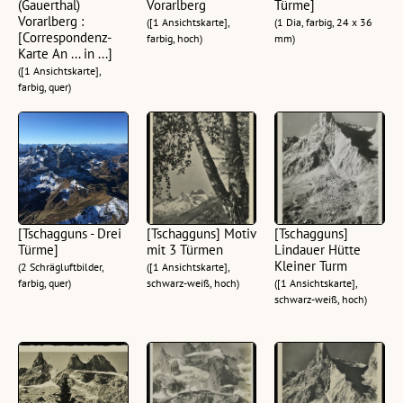
(Gauerthal)
Vorarlberg
Türme]
Vorarlberg :
([1 Ansichtskarte],
(1 Dia, farbig, 24 x 36
[Correspondenz-
farbig, hoch)
mm)
Karte An ... in ...]
([1 Ansichtskarte],
farbig, quer)
[Tschagguns - Drei
[Tschagguns] Motiv
[Tschagguns]
Türme]
mit 3 Türmen
Lindauer Hütte
Kleiner Turm
(2 Schrägluftbilder,
([1 Ansichtskarte],
farbig, quer)
schwarz-weiß, hoch)
([1 Ansichtskarte],
schwarz-weiß, hoch)