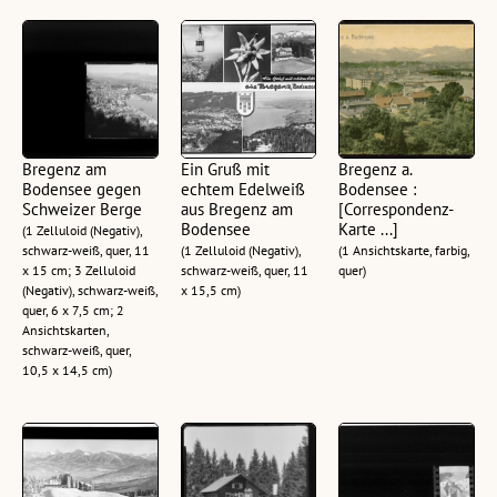
Bregenz am
Ein Gruß mit
Bregenz a.
Bodensee gegen
echtem Edelweiß
Bodensee :
Schweizer Berge
aus Bregenz am
[Correspondenz-
Bodensee
Karte ...]
(1 Zelluloid (Negativ),
schwarz-weiß, quer, 11
(1 Zelluloid (Negativ),
(1 Ansichtskarte, farbig,
x 15 cm; 3 Zelluloid
schwarz-weiß, quer, 11
quer)
(Negativ), schwarz-weiß,
x 15,5 cm)
quer, 6 x 7,5 cm; 2
Ansichtskarten,
schwarz-weiß, quer,
10,5 x 14,5 cm)