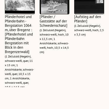
Pfänderhotel und
[Pfänder /
[Aufstieg auf den
Pfänderbahn -
Gaststätte auf der
Pfänder]
Bergstation 1064
Schwedenschanz]
(1 Zelluloid (Negativ),
m, über Bregenz :
(1 Zelluloid (Negativ),
schwarz-weiß, hoch, 2,5
[Pfänderhotel und
schwarz-weiß, hoch, 10
x 3,5 cm)
Pfänderbahn
x 12,5 cm; 1
Bergstation mit
Ansichtskarte, schwarz-
Blick in den
weiß, hoch, 10,5 x 14,5
Bregenzerwald]
cm)
(1 Zelluloid (Negativ),
schwarz-weiß, quer, 11
x 15 cm; 1
Ansichtskarte, schwarz-
weiß, quer, 10,5 x 15
cm; 1 Ansichtskarte,
schwarz-weiß, quer,
10,5 x 14,5 cm)