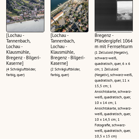
[Lochau -
[Lochau -
Bregenz -
Tannenbach,
Tannenbach,
Pfändergipfel 1064
Lochau -
Lochau -
m mit Fernsehturm
Klausmühle,
Klausmühle,
(1 Zelluloid (Negativ),
Bregenz - Bilgeri-
Bregenz - Bilgeri-
schwarz-weiß,
Kaserne]
Kaserne]
quadratisch, quer, 6 x 6
(4 Schrägluftbilder,
(2 Schrägluftbilder,
cm; 1 Zelluloid
farbig, quer)
farbig, quer)
(Negativ), schwarz-weiß,
quadratisch, quer, 11 x
15,5 cm; 1
Ansichtskarte, schwarz-
weiß, quadratisch, quer,
10 x 14 cm; 1
Ansichtskarte, schwarz-
weiß, quadratisch, quer,
10 x 14,5 cm; 1
Fotografie, schwarz-
weiß, quadratisch, quer,
10,5 x 15 cm)