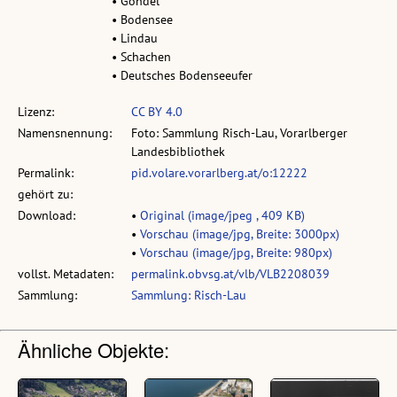
• Gondel
• Bodensee
• Lindau
• Schachen
• Deutsches Bodenseeufer
Lizenz:
CC BY 4.0
Namensnennung:
Foto: Sammlung Risch-Lau, Vorarlberger
Landesbibliothek
Permalink:
pid.volare.vorarlberg.at/o:12222
gehört zu:
Download:
•
Original (image/jpeg , 409 KB)
•
Vorschau (image/jpg, Breite: 3000px)
•
Vorschau (image/jpg, Breite: 980px)
vollst. Metadaten:
permalink.obvsg.at/vlb/VLB2208039
Sammlung:
Sammlung: Risch-Lau
Ähnliche Objekte: