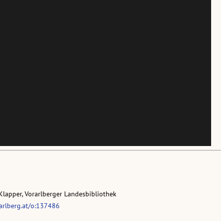
Klapper, Vorarlberger Landesbibliothek
rarlberg.at/o:137486