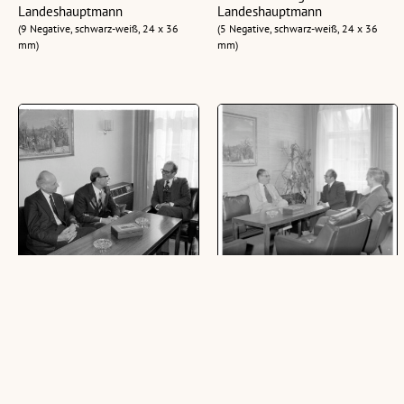
Landeshauptmann
Landeshauptmann
(9 Negative, schwarz-weiß, 24 x 36
(5 Negative, schwarz-weiß, 24 x 36
mm)
mm)
Senat der Universität Innsbruck
Britischer Botschafter bei
bei Landeshauptmann
Landeshauptmann
(5 Negative, schwarz-weiß, 24 x 36
(8 Negative, schwarz-weiß, 6 x 6 cm)
mm)