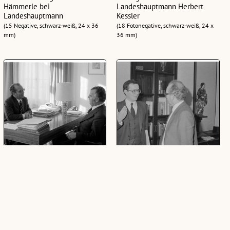
Hämmerle bei
Landeshauptmann Herbert
Landeshauptmann
Kessler
(15 Negative, schwarz-weiß, 24 x 36
(18 Fotonegative, schwarz-weiß, 24 x
mm)
36 mm)
Grabher, Bürgermeister Höchst
Landeshauptmann Interview,
bei Landeshauptmann
Dolomiten
(8 Negative, schwarz-weiß, 24 x 36
(32 Negative, schwarz-weiß, 24 x 36
mm)
mm)