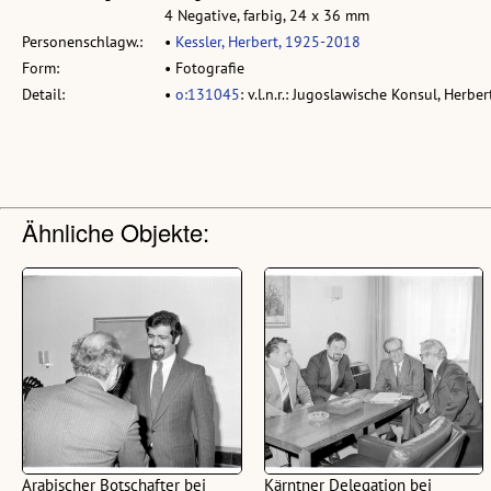
4 Negative, farbig, 24 x 36 mm
Personenschlagw.:
•
Kessler, Herbert, 1925-2018
Form:
• Fotografie
Detail:
•
o:131045
: v.l.n.r.: Jugoslawische Konsul, Herbe
Ähnliche Objekte:
Arabischer Botschafter bei
Kärntner Delegation bei