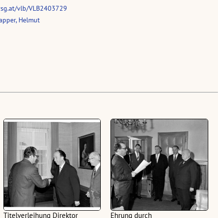
vsg.at/vlb/VLB2403729
apper, Helmut
Titelverleihung Direktor
Ehrung durch