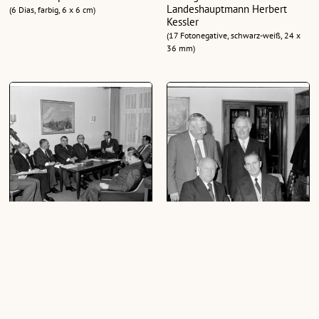
Landeshauptmann Herbert
(6 Dias, farbig, 6 x 6 cm)
Kessler
(17 Fotonegative, schwarz-weiß, 24 x
36 mm)
ÖBB Vorstand, Besuch bei
Verabschiedung Hofräte Märk,
Landeshauptmann
Fink, Wagner, Rieden
(7 Negative, schwarz-weiß, 24 x 36
(18 Negative, schwarz-weiß, 24 x 36
mm)
mm)