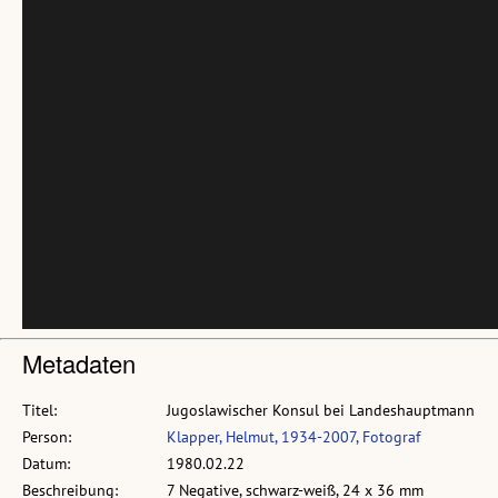
Metadaten
Titel:
Jugoslawischer Konsul bei Landeshauptmann
Person:
Klapper, Helmut, 1934-2007, Fotograf
Datum:
1980.02.22
Beschreibung:
7 Negative, schwarz-weiß, 24 x 36 mm