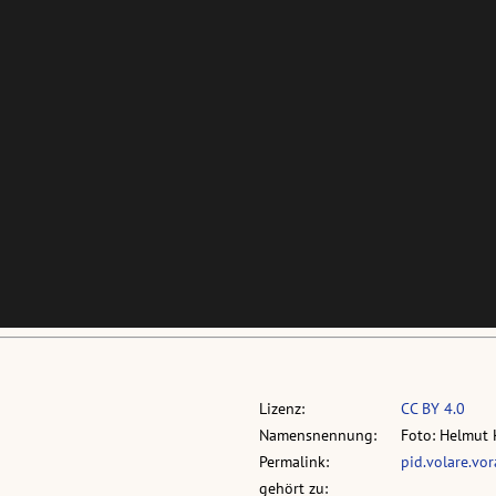
Lizenz:
CC BY 4.0
Namensnennung:
Foto: Helmut 
Permalink:
pid.volare.vo
gehört zu: