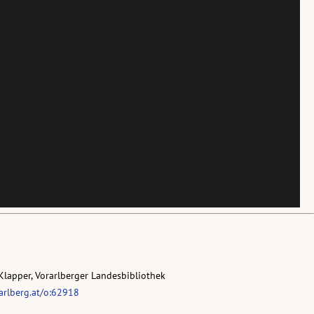
Klapper, Vorarlberger Landesbibliothek
rarlberg.at/o:62918