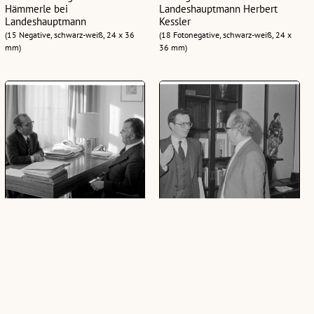
Hämmerle bei
Landeshauptmann Herbert
Landeshauptmann
Kessler
(15 Negative, schwarz-weiß, 24 x 36
(18 Fotonegative, schwarz-weiß, 24 x
mm)
36 mm)
Grabher, Bürgermeister Höchst
Landeshauptmann Interview,
bei Landeshauptmann
Dolomiten
(8 Negative, schwarz-weiß, 24 x 36
(32 Negative, schwarz-weiß, 24 x 36
mm)
mm)