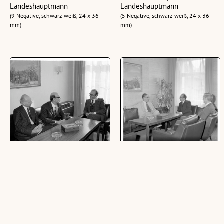
Landeshauptmann
Landeshauptmann
(9 Negative, schwarz-weiß, 24 x 36
(5 Negative, schwarz-weiß, 24 x 36
mm)
mm)
Senat der Universität Innsbruck
Britischer Botschafter bei
bei Landeshauptmann
Landeshauptmann
(5 Negative, schwarz-weiß, 24 x 36
(8 Negative, schwarz-weiß, 6 x 6 cm)
mm)