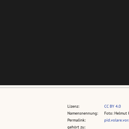
Lizenz:
CC BY 4.0
Namensnennung:
Foto: Helmut 
Permalink:
pid.volare.vo
gehört zu: