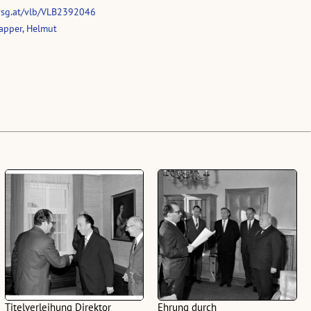
vsg.at/vlb/VLB2392046
apper, Helmut
Titelverleihung Direktor
Ehrung durch