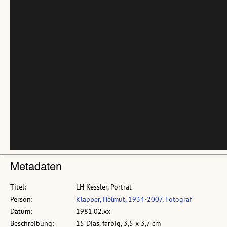
Metadaten
Titel:
LH Kessler, Porträt
Person:
Klapper, Helmut, 1934-2007, Fotograf
Datum:
1981.02.xx
Beschreibung:
15 Dias, farbig, 3,5 x 3,7 cm