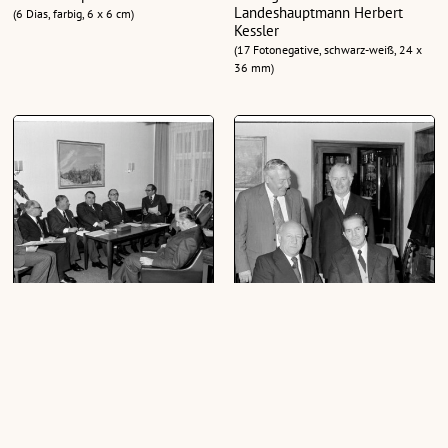
Landeshauptmann Herbert
(6 Dias, farbig, 6 x 6 cm)
Kessler
(17 Fotonegative, schwarz-weiß, 24 x
36 mm)
ÖBB Vorstand, Besuch bei
Verabschiedung Hofräte Märk,
Landeshauptmann
Fink, Wagner, Rieden
(7 Negative, schwarz-weiß, 24 x 36
(18 Negative, schwarz-weiß, 24 x 36
mm)
mm)