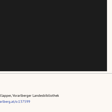
Klapper, Vorarlberger Landesbibliothek
rarlberg.at/o:137599