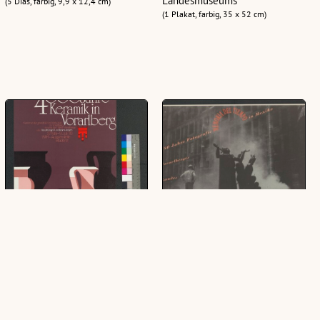
Landesmuseums
(5 Dias, farbig, 9,9 x 12,4 cm)
(1 Plakat, farbig, 35 x 52 cm)
Ausstellungsplakat des
Plakat für das Vorarlberger
Vorarlberger Landesmuseums
Landesmuseum
(1 Plakat, farbig, 35 x 52 cm)
(1 Plakat, farbig, 42,7 x 60 cm)