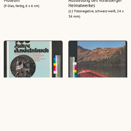
Museum
Ausstellung des Vorarlberger
Heimatwerkes
(9 Dias, farbig, 6 x 6 cm)
(12 Fotonegative, schwarz-weiß, 24 x
36 mm)
Ausstellungsplakat des
Plakat für das Vorarlberger
Vorarlberger Landesmuseums
Landesmuseum
(1 Plakat, farbig, 39 x 56 cm)
(1 Plakat, farbig, 59,4 x 42 cm)