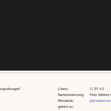
Ausgrabungen"
Lizenz:
CC BY 4.0
Namensnennung:
Foto: Helmut 
Permalink:
pid.volare.vo
gehört zu: