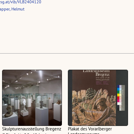
vsg.at/vlb/VLB2404120
apper, Helmut
Skulpturenausstellung Bregenz
Plakat des Vorarlberger