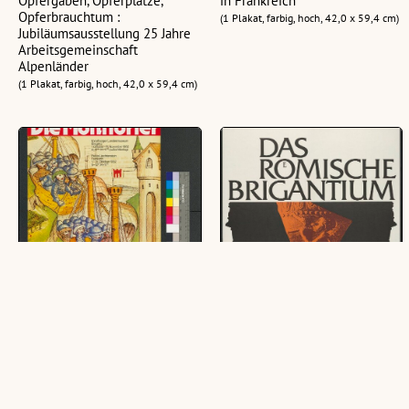
Opfergaben, Opferplätze,
in Frankreich
Opferbrauchtum :
(1 Plakat, farbig, hoch, 42,0 x 59,4 cm)
Jubiläumsausstellung 25 Jahre
Arbeitsgemeinschaft
Alpenländer
(1 Plakat, farbig, hoch, 42,0 x 59,4 cm)
Ausstellungsplakat des
Ausstellungsplakat des
Vorarlberger Landesmuseums
Vorarlberger Landesmuseums
(1 Plakat, farbig, 35 x 52 cm)
(1 Plakat, farbig, 84 x 118 cm)