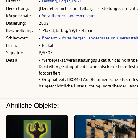
Person:
•
Leissing, Edgar, 1960-
Herstellung:
[Hersteller nicht ermittelbar], [Herstellungsort nicht 
Körperschaft:
•
Vorarlberger Landesmuseum
Datierung:
2002
Beschreibung:
1 Plakat, farbig, 59,4 x 42 cm
Schlagwort:
•
Bregenz > Vorarlberger Landesmuseum > Veranstal
Form:
• Plakat
Signatur:
P/6507
Detail:
• Werbeplakat/Veranstaltungsplakat für das Vorarl
Darstellung/Fotografie der armenischen Klosterfes
fotografiert
• Originaltext: HROMKLAY. Die armenische Klosterfe
baugeschichtliche Untersuchung; Vorarlberger Land
Ähnliche Objekte: