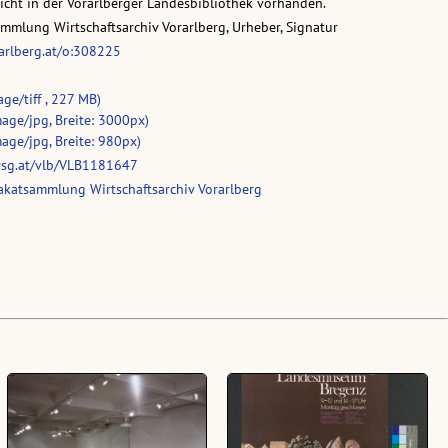
nicht in der Vorarlberger Landesbibliothek vorhanden.
ammlung Wirtschaftsarchiv Vorarlberg, Urheber, Signatur
rarlberg.at/o:308225
age/tiff , 227 MB)
age/jpg, Breite: 3000px)
age/jpg, Breite: 980px)
vsg.at/vlb/VLB1181647
katsammlung Wirtschaftsarchiv Vorarlberg