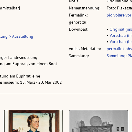
Notiz:
Originalbild 
ermittelbar]
Namensnennung:
Foto: Plakats
Permalink:
pid.volare.vo
gehört zu:
Download:
•
Original (im
•
Vorschau (im
tung > Ausstellung
•
Vorschau (im
vollst. Metadaten:
permalink.ob
Sammlung:
Sammlung: Pla
berger Landesmuseum;
tung am Euphrat, von einem Boot
stung am Euphrat. eine
esmuseum; 15. März - 20. Mai 2002