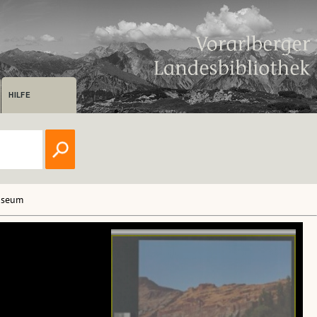
HILFE
museum