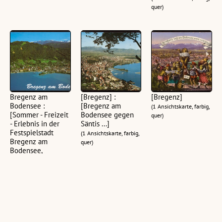
quer)
Bregenz am
[Bregenz] :
[Bregenz]
Bodensee :
[Bregenz am
(1 Ansichtskarte, farbig,
[Sommer - Freizeit
Bodensee gegen
quer)
- Erlebnis in der
Säntis ...]
Festspielstadt
(1 Ansichtskarte, farbig,
Bregenz am
quer)
Bodensee,
Vorarlberg - Austria
...]
(1 Ansichtskarte, farbig,
quer)