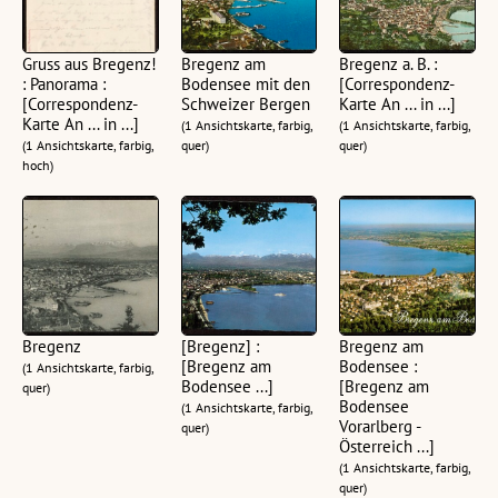
Gruss aus Bregenz!
Bregenz am
Bregenz a. B. :
: Panorama :
Bodensee mit den
[Correspondenz-
[Correspondenz-
Schweizer Bergen
Karte An ... in ...]
Karte An ... in ...]
(1 Ansichtskarte, farbig,
(1 Ansichtskarte, farbig,
(1 Ansichtskarte, farbig,
quer)
quer)
hoch)
Bregenz
[Bregenz] :
Bregenz am
[Bregenz am
Bodensee :
(1 Ansichtskarte, farbig,
Bodensee ...]
[Bregenz am
quer)
Bodensee
(1 Ansichtskarte, farbig,
Vorarlberg -
quer)
Österreich ...]
(1 Ansichtskarte, farbig,
quer)