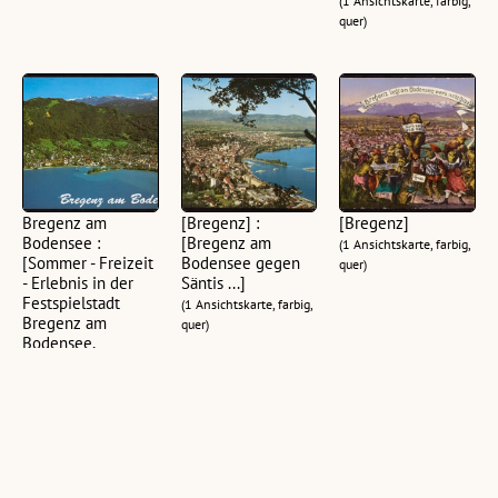
(1 Ansichtskarte, farbig,
quer)
Bregenz am
[Bregenz] :
[Bregenz]
Bodensee :
[Bregenz am
(1 Ansichtskarte, farbig,
[Sommer - Freizeit
Bodensee gegen
quer)
- Erlebnis in der
Säntis ...]
Festspielstadt
(1 Ansichtskarte, farbig,
Bregenz am
quer)
Bodensee,
Vorarlberg - Austria
...]
(1 Ansichtskarte, farbig,
quer)