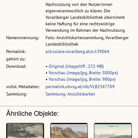
Nachnutzung von den Nutzer:innen
eigenverantwortlich zu klären. Die
Vorarlberger Landesbibliothek übernimmt
keine Haftung für eine rechtswidrige
Verwendung im Rahmen der Nachnutzung.
Namensnennung:
Foto: Ansichtskartensammlung, Vorarlberger
Landesbibliothek
Permalink:
pid.volare.vorarlberg.at/o:139064
gehört zu:
Download:
•
Original (image/tiff , 27,5 MB)
•
Vorschau (image/jpg, Breite: 3000px)
•
Vorschau (image/jpg, Breite: 980px)
vollst. Metadaten:
permalink.obvsg.at/vlb/VLB2347709
Sammlung:
Sammlung: Ansichtskarten
Ähnliche Objekte: