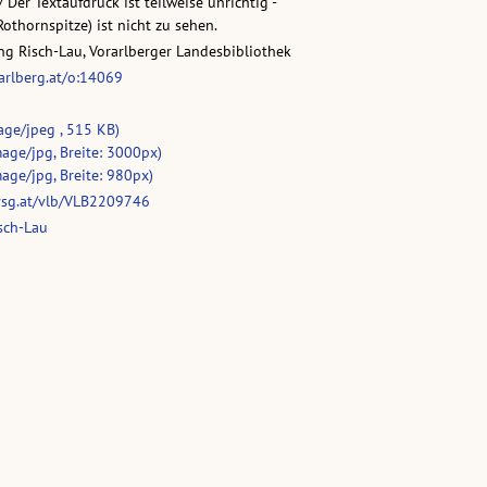
 Der Textaufdruck ist teilweise unrichtig -
othornspitze) ist nicht zu sehen.
g Risch-Lau, Vorarlberger Landesbibliothek
rarlberg.at/o:14069
age/jpeg , 515 KB)
age/jpg, Breite: 3000px)
age/jpg, Breite: 980px)
vsg.at/vlb/VLB2209746
sch-Lau