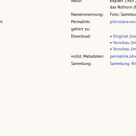
Notiz:
kopiert 1965 /
das Rothorn (R
Namensnennung:
Foto: Sammlun
cm
Permalink:
pid.volare.vo
gehört zu:
Download:
•
Original (im
•
Vorschau (im
•
Vorschau (im
vollst. Metadaten:
permalink.ob
Sammlung:
Sammlung: Ri