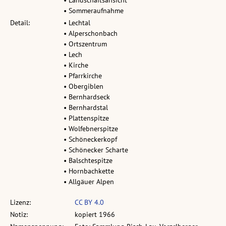
• Sommeraufnahme
Detail:
• Lechtal
• Alperschonbach
• Ortszentrum
• Lech
• Kirche
• Pfarrkirche
• Obergiblen
• Bernhardseck
• Bernhardstal
• Plattenspitze
• Wolfebnerspitze
• Schöneckerkopf
• Schönecker Scharte
• Balschtespitze
• Hornbachkette
• Allgäuer Alpen
Lizenz:
CC BY 4.0
Notiz:
kopiert 1966