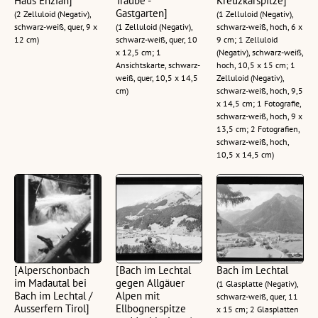
Haus Enzian]
Traube -
Kreuzkarspitze]
Gastgarten]
(2 Zelluloid (Negativ),
(1 Zelluloid (Negativ),
schwarz-weiß, quer, 9 x
(1 Zelluloid (Negativ),
schwarz-weiß, hoch, 6 x
12 cm)
schwarz-weiß, quer, 10
9 cm; 1 Zelluloid
x 12,5 cm; 1
(Negativ), schwarz-weiß,
Ansichtskarte, schwarz-
hoch, 10,5 x 15 cm; 1
weiß, quer, 10,5 x 14,5
Zelluloid (Negativ),
cm)
schwarz-weiß, hoch, 9,5
x 14,5 cm; 1 Fotografie,
schwarz-weiß, hoch, 9 x
13,5 cm; 2 Fotografien,
schwarz-weiß, hoch,
10,5 x 14,5 cm)
[Alperschonbach
[Bach im Lechtal
Bach im Lechtal
im Madautal bei
gegen Allgäuer
(1 Glasplatte (Negativ),
Bach im Lechtal /
Alpen mit
schwarz-weiß, quer, 11
Ausserfern Tirol]
Ellbognerspitze
x 15 cm; 2 Glasplatten