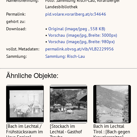
Namensnennung:
Foto: Sammlung Risch-Lau, Vorarlberger
Landesbibliothek
Permalink:
pid.volare.vorarlberg.at/o:34646
gehört zu:
Download:
•
Original (image/jpeg , 558 KB)
•
Vorschau (image/jpg, Breite: 3000px)
•
Vorschau (image/jpg, Breite: 980px)
vollst. Metadaten:
permalink.obvsg.at/vlb/VLB2229956
Sammlung:
Sammlung: Risch-Lau
Ähnliche Objekte:
[Bach im Lechtal /
[Stockach im
Bach im Lechtal
Frühstücksraum im
Lechtal - Gasthof
Tirol : [Bach gegen