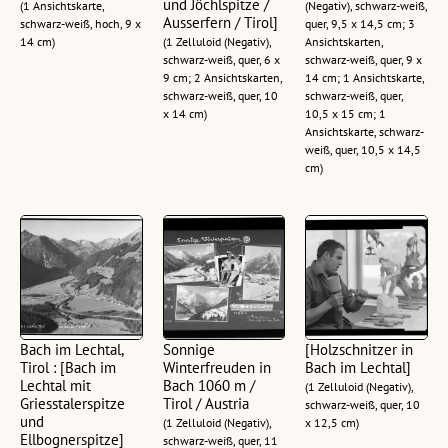
und Jöchlspitze /
(1 Ansichtskarte,
(Negativ), schwarz-weiß,
Ausserfern / Tirol]
schwarz-weiß, hoch, 9 x
quer, 9,5 x 14,5 cm; 3
14 cm)
(1 Zelluloid (Negativ),
Ansichtskarten,
schwarz-weiß, quer, 6 x
schwarz-weiß, quer, 9 x
9 cm; 2 Ansichtskarten,
14 cm; 1 Ansichtskarte,
schwarz-weiß, quer, 10
schwarz-weiß, quer,
x 14 cm)
10,5 x 15 cm; 1
Ansichtskarte, schwarz-
weiß, quer, 10,5 x 14,5
cm)
Bach im Lechtal,
Sonnige
[Holzschnitzer in
Tirol : [Bach im
Winterfreuden in
Bach im Lechtal]
Lechtal mit
Bach 1060 m /
(1 Zelluloid (Negativ),
Griesstalerspitze
Tirol / Austria
schwarz-weiß, quer, 10
und
(1 Zelluloid (Negativ),
x 12,5 cm)
Ellbognerspitze]
schwarz-weiß, quer, 11