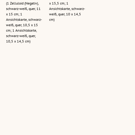
(1 Zelluloid (Negativ),
x 15,5 cm; 1
schwarz-weiß, quer, 11
Ansichtskarte, schwarz-
x 15 cm; 1
weiß, quer, 10 x 14,5
Ansichtskarte, schwarz-
cm)
weiß, quer, 10,5 x 15
cm; 1 Ansichtskarte,
schwarz-weiß, quer,
10,5 x 14,5 cm)
Bach / Lechtal /
[Gasthaus zum
Bach im Lechtal
Tirol : [Bach im
grünen Baum in
1065 m gegen
Lechtal gegen
Bach im Lechtal
Hornbachkette
Lechtaler Alpen]
mit Blick zum
(1 Glasplatte (Negativ),
Vorderen
(1 Zelluloid (Negativ),
schwarz-weiß, hoch, 11
Sonnenkogel /
schwarz-weiß, quer, 11
x 15,5 cm; 1
Tirol]
x 15 cm; 1
Ansichtskarte, schwarz-
Ansichtskarte, schwarz-
(1 Zelluloid (Negativ),
weiß, hoch, 10,5 x 15
weiß, quer, 10,5 x 14,5
schwarz-weiß, hoch, 10
cm)