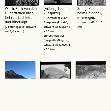
Warth, Blick von den
[Arlberg, Lechtal,
Steeg - Gehren,
Huberställen nach
Zugspitze]
beim Brunneck,
Gehren, Lechleiten
(1 Stereoskopie auf
(1 Fotonegativ,
und Biberkopf
Glasplatte (Positiv),
schwarz-weiß, 6 x 6
(2 Fotonegative, schwarz-
schwarz-weiß, quer, 6
cm)
weiß, 6 x 6 cm)
x 13 cm; 1
Stereoskopie auf
Glasplatte (Negativ),
schwarz-weiß, quer, 6
x 13 cm)
[Lechleiten (Tirol) -
Hägerau im
Steeg im Lechtal /
Biberkopf]
Lechtal / Gasthof
Tirol
Pension Schwarzer
(2 Schrägluftbilder,
(1 Glasplatte (Negativ),
Adler mit Pimig
farbig, quer)
schwarz-weiß, quer, 9 x