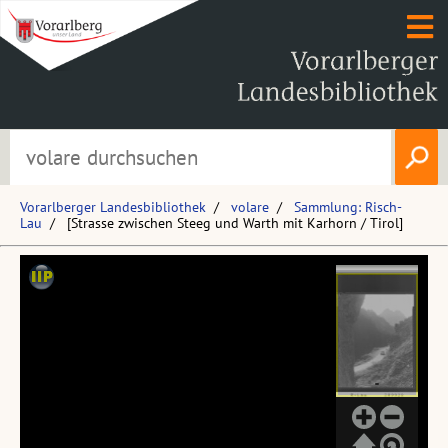
Vorarlberger Landesbibliothek
volare
Sammlung: Risch-
Lau
[Strasse zwischen Steeg und Warth mit Karhorn / Tirol]