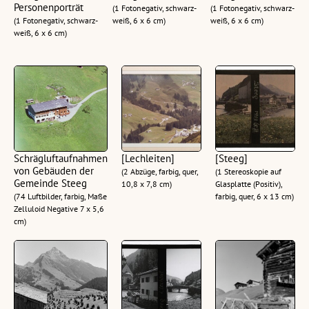
Personenporträt
(1 Fotonegativ, schwarz-
(1 Fotonegativ, schwarz-
(1 Fotonegativ, schwarz-
weiß, 6 x 6 cm)
weiß, 6 x 6 cm)
weiß, 6 x 6 cm)
Schrägluftaufnahmen
[Lechleiten]
[Steeg]
von Gebäuden der
(2 Abzüge, farbig, quer,
(1 Stereoskopie auf
Gemeinde Steeg
10,8 x 7,8 cm)
Glasplatte (Positiv),
(74 Luftbilder, farbig, Maße
farbig, quer, 6 x 13 cm)
Zelluloid Negative 7 x 5,6
cm)