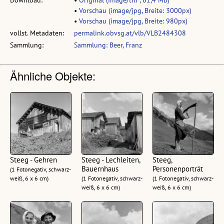
Download:
•
Original (image/tiff , 61,4 MB)
•
Vorschau (image/jpg, Breite: 3000px)
•
Vorschau (image/jpg, Breite: 980px)
vollst. Metadaten:
permalink.obvsg.at/vlb/VLB2484308
Sammlung:
Sammlung: Beer, Franz
Ähnliche Objekte:
Steeg - Gehren
Steeg - Lechleiten,
Steeg,
Bauernhaus
Personenporträt
(1 Fotonegativ, schwarz-
weiß, 6 x 6 cm)
(1 Fotonegativ, schwarz-
(1 Fotonegativ, schwarz-
weiß, 6 x 6 cm)
weiß, 6 x 6 cm)