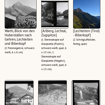
Warth, Blick von den
[Arlberg, Lechtal,
[Lechleiten (Tirol)
Huberställen nach
Zugspitze]
- Biberkopf]
Gehren, Lechleiten
(1 Stereoskopie auf
(2 Schrägluftbilder,
und Biberkopf
Glasplatte (Positiv),
farbig, quer)
(2 Fotonegative, schwarz-
schwarz-weiß, quer, 6
weiß, 6 x 6 cm)
x 13 cm; 1
Stereoskopie auf
Glasplatte (Negativ),
schwarz-weiß, quer, 6
x 13 cm)