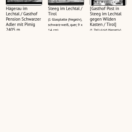
Hägerau im
Steeg im Lechtal /
[Gasthof Post in
Lechtal / Gasthof
Tirol
Steeg im Lechtal
Pension Schwarzer
gegen Wilden
(1 Glasplatte (Negativ),
Adler mit Pimig
Kasten / Tirol]
schwarz-weiß, quer, 9 x
2405 m
14 cm)
(1 Zelluloid (Negativ),
(1 Glasplatte (Negativ),
schwarz-weiß, hoch, 10
schwarz-weiß, quer, 11
x 12,5 cm)
x 15 cm; 1 Glasplatte
(Negativ), schwarz-weiß,
quer, 13 x 18 cm; 2
Ansichtskarten,
schwarz-weiß, quer,
10,5 x 14,5 cm; 1
Fotografie, schwarz-
weiß, quer, 10,5 x 15
cm)