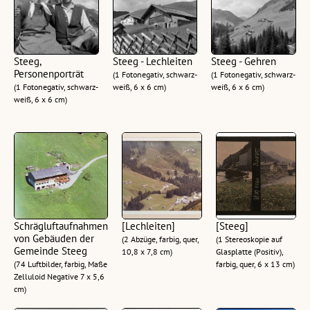
Steeg,
Steeg - Lechleiten
Steeg - Gehren
Personenporträt
(1 Fotonegativ, schwarz-
(1 Fotonegativ, schwarz-
(1 Fotonegativ, schwarz-
weiß, 6 x 6 cm)
weiß, 6 x 6 cm)
weiß, 6 x 6 cm)
Schrägluftaufnahmen
[Lechleiten]
[Steeg]
von Gebäuden der
(2 Abzüge, farbig, quer,
(1 Stereoskopie auf
Gemeinde Steeg
10,8 x 7,8 cm)
Glasplatte (Positiv),
(74 Luftbilder, farbig, Maße
farbig, quer, 6 x 13 cm)
Zelluloid Negative 7 x 5,6
cm)