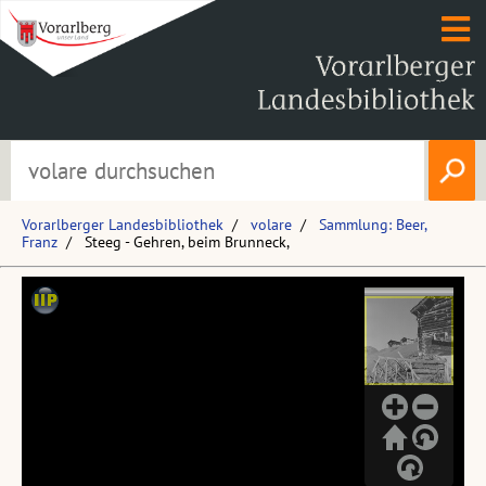
Vorarlberger Landesbibliothek
volare
Sammlung: Beer,
Franz
Steeg - Gehren, beim Brunneck,