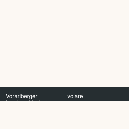
Vorarlberger
volare
Landesbibliothek
volare Blog
Impressum
Nutzungsbedingungen
Datenschutzhinweis
Policy