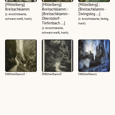
[Mittelberg]
[Mittelberg]
[Mittelberg] :
Breitachklamm
Breitachklamm :
[Breitachklamm -
[Breitachklamm -
Zwingsteg ...]
(1 Ansichtskarte,
Oberstdorf-
schwarz-weiß, hoch)
(1 Ansichtskarte, farbig,
Tiefenbach ...]
hoch)
(1 Ansichtskarte,
schwarz-weiß, hoch)
[Mittelberg] :
[Mittelberg]
[Mittelberg,
[Breitachklamm ...]
Breitachklamm
Breitachklamm im
Winter]
(1 Ansichtskarte,
(1 Ansichtskarte,
schwarz-weiß, hoch)
schwarz-weiß, hoch)
(1 Dia, farbig, 24 x 36
mm)