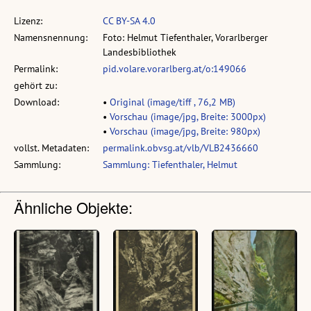
Lizenz:
CC BY-SA 4.0
Namensnennung:
Foto: Helmut Tiefenthaler, Vorarlberger
Landesbibliothek
Permalink:
pid.volare.vorarlberg.at/o:149066
gehört zu:
Download:
•
Original (image/tiff , 76,2 MB)
•
Vorschau (image/jpg, Breite: 3000px)
•
Vorschau (image/jpg, Breite: 980px)
vollst. Metadaten:
permalink.obvsg.at/vlb/VLB2436660
Sammlung:
Sammlung: Tiefenthaler, Helmut
Ähnliche Objekte: