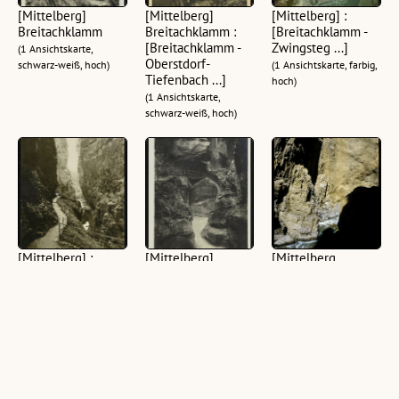
[Mittelberg]
[Mittelberg]
[Mittelberg] :
Breitachklamm
Breitachklamm :
[Breitachklamm -
[Breitachklamm -
Zwingsteg ...]
(1 Ansichtskarte,
Oberstdorf-
schwarz-weiß, hoch)
(1 Ansichtskarte, farbig,
Tiefenbach ...]
hoch)
(1 Ansichtskarte,
schwarz-weiß, hoch)
[Mittelberg] :
[Mittelberg]
[Mittelberg,
[Breitachklamm ...]
Breitachklamm
Breitachklamm]
(1 Ansichtskarte,
(1 Ansichtskarte,
(1 Dia, farbig, 24 x 36
schwarz-weiß, hoch)
schwarz-weiß, hoch)
mm)