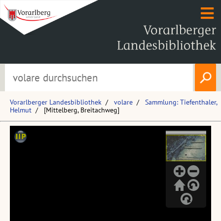
Vorarlberger Landesbibliothek
volare
Sammlung: Tiefenthaler,
Helmut
[Mittelberg, Breitachweg]