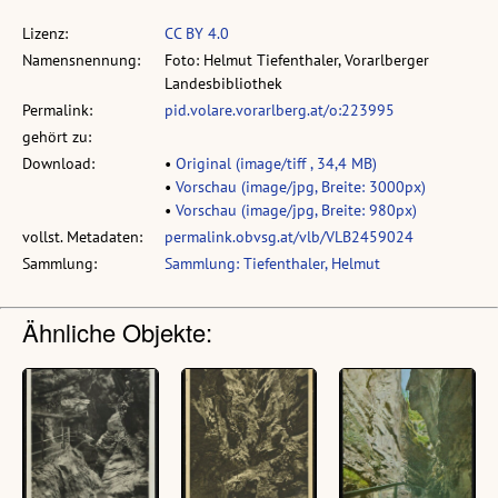
Lizenz:
CC BY 4.0
Namensnennung:
Foto: Helmut Tiefenthaler, Vorarlberger
Landesbibliothek
Permalink:
pid.volare.vorarlberg.at/o:223995
gehört zu:
Download:
•
Original (image/tiff , 34,4 MB)
•
Vorschau (image/jpg, Breite: 3000px)
•
Vorschau (image/jpg, Breite: 980px)
vollst. Metadaten:
permalink.obvsg.at/vlb/VLB2459024
Sammlung:
Sammlung: Tiefenthaler, Helmut
Ähnliche Objekte: