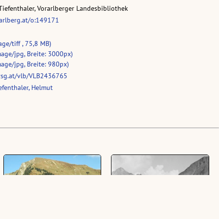
Tiefenthaler, Vorarlberger Landesbibliothek
rarlberg.at/o:149171
ge/tiff , 75,8 MB)
age/jpg, Breite: 3000px)
age/jpg, Breite: 980px)
vsg.at/vlb/VLB2436765
fenthaler, Helmut