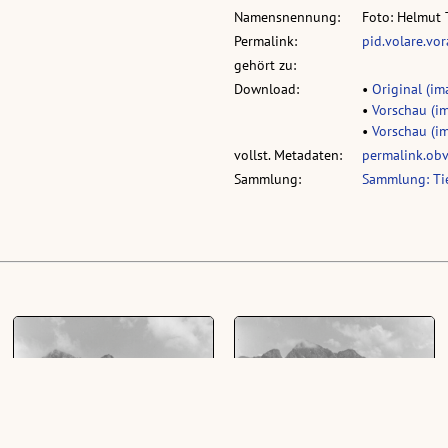
Namensnennung:
Foto: Helmut 
Permalink:
pid.volare.vo
gehört zu:
Download:
•
Original (ima
•
Vorschau (im
•
Vorschau (im
vollst. Metadaten:
permalink.ob
Sammlung:
Sammlung: Tie