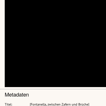
Metadaten
Titel:
[Fontanella, zwischen Zafern und Brüche]