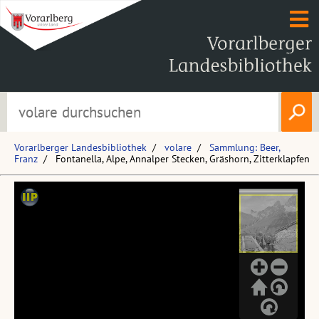
Vorarlberger Landesbibliothek
volare
Sammlung: Beer,
Franz
Fontanella, Alpe, Annalper Stecken, Gräshorn, Zitterklapfen