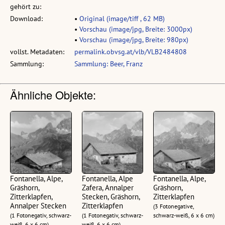
gehört zu:
Download:
•
Original (image/tiff , 62 MB)
•
Vorschau (image/jpg, Breite: 3000px)
•
Vorschau (image/jpg, Breite: 980px)
vollst. Metadaten:
permalink.obvsg.at/vlb/VLB2484808
Sammlung:
Sammlung: Beer, Franz
Ähnliche Objekte:
Fontanella, Alpe,
Fontanella, Alpe
Fontanella, Alpe,
Gräshorn,
Zafera, Annalper
Gräshorn,
Zitterklapfen,
Stecken, Gräshorn,
Zitterklapfen
Annalper Stecken
Zitterklapfen
(3 Fotonegative,
(1 Fotonegativ, schwarz-
(1 Fotonegativ, schwarz-
schwarz-weiß, 6 x 6 cm)
weiß, 6 x 6 cm)
weiß, 6 x 6 cm)