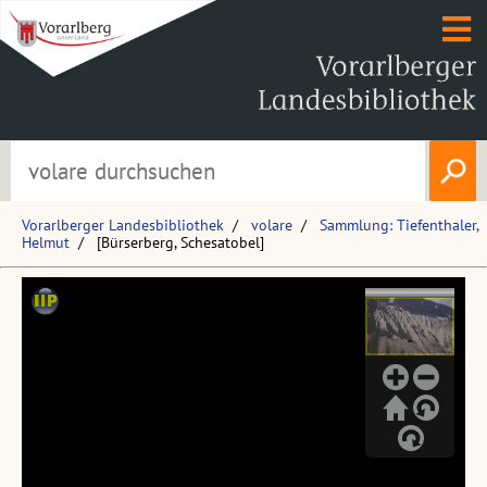
Vorarlberger Landesbibliothek
volare
Sammlung: Tiefenthaler,
Helmut
[Bürserberg, Schesatobel]