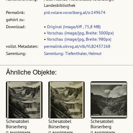
Landesbibliothek
Permalink:
pid.volare.vorarlberg.at/o:149674
gehört zu:
Download:
•
Original (image/tiff , 75,8 MB)
•
Vorschau (image/jpg, Breite: 3000px)
•
Vorschau (image/jpg, Breite: 980px)
vollst. Metadaten:
permalink.obvsg.at/vlb/VLB2437268
Sammlung:
Sammlung: Tiefenthaler, Helmut
Ähnliche Objekte:
Schesatobel
Schesatobel
Schesatobel
Bürserberg
Bürserberg
Bürserberg
(1 Ansichtskarte,
(1 Ansichtskarte,
(1 Ansichtskarte,