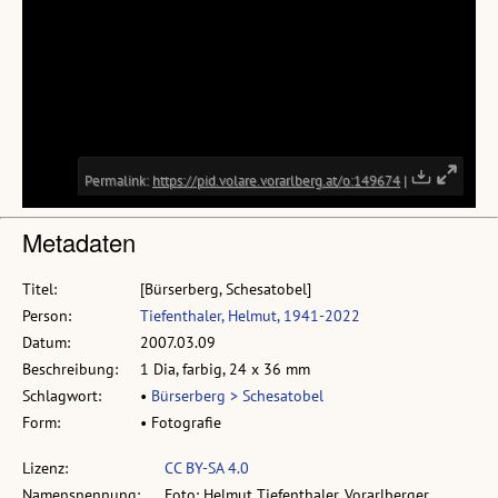
Metadaten
Titel:
[Bürserberg, Schesatobel]
Person:
Tiefenthaler, Helmut, 1941-2022
Datum:
2007.03.09
Beschreibung:
1 Dia, farbig, 24 x 36 mm
Schlagwort:
•
Bürserberg > Schesatobel
Form:
• Fotografie
Lizenz:
CC BY-SA 4.0
Namensnennung:
Foto: Helmut Tiefenthaler, Vorarlberger