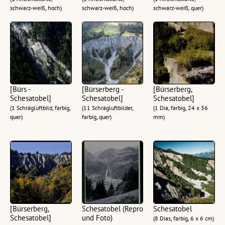
schwarz-weiß, hoch)
schwarz-weiß, hoch)
schwarz-weiß, quer)
[Bürs -
[Bürserberg -
[Bürserberg,
Schesatobel]
Schesatobel]
Schesatobel]
(1 Schrägluftbild, farbig,
(11 Schrägluftbilder,
(1 Dia, farbig, 24 x 36
quer)
farbig, quer)
mm)
[Bürserberg,
Schesatobel (Repro
Schesatobel
Schesatobel]
und Foto)
(8 Dias, farbig, 6 x 6 cm)