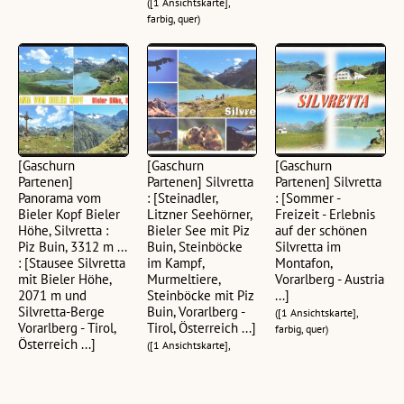
([1 Ansichtskarte],
farbig, quer)
[Gaschurn
[Gaschurn
[Gaschurn
Partenen]
Partenen] Silvretta
Partenen] Silvretta
Panorama vom
: [Steinadler,
: [Sommer -
Bieler Kopf Bieler
Litzner Seehörner,
Freizeit - Erlebnis
Höhe, Silvretta :
Bieler See mit Piz
auf der schönen
Piz Buin, 3312 m ...
Buin, Steinböcke
Silvretta im
: [Stausee Silvretta
im Kampf,
Montafon,
mit Bieler Höhe,
Murmeltiere,
Vorarlberg - Austria
2071 m und
Steinböcke mit Piz
...]
Silvretta-Berge
Buin, Vorarlberg -
([1 Ansichtskarte],
Vorarlberg - Tirol,
Tirol, Österreich ...]
farbig, quer)
Österreich ...]
([1 Ansichtskarte],
([1 Ansichtskarte],
farbig, quer)
farbig, quer)