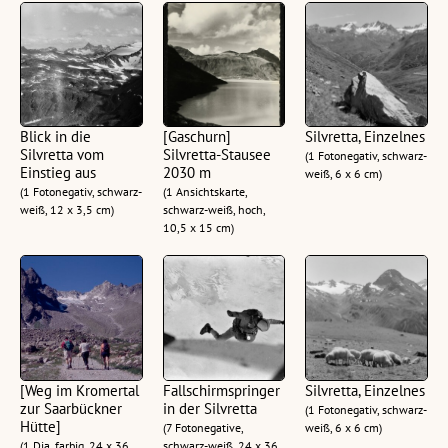
Blick in die
[Gaschurn]
Silvretta, Einzelnes
Silvretta vom
Silvretta-Stausee
(1 Fotonegativ, schwarz-
Einstieg aus
2030 m
weiß, 6 x 6 cm)
(1 Fotonegativ, schwarz-
(1 Ansichtskarte,
weiß, 12 x 3,5 cm)
schwarz-weiß, hoch,
10,5 x 15 cm)
[Weg im Kromertal
Fallschirmspringer
Silvretta, Einzelnes
zur Saarbückner
in der Silvretta
(1 Fotonegativ, schwarz-
Hütte]
(7 Fotonegative,
weiß, 6 x 6 cm)
(1 Dia, farbig, 24 x 36
schwarz-weiß, 24 x 36