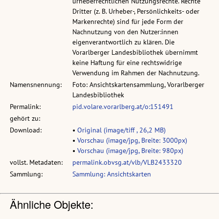
urheberrechtlichen Nutzungsrechte. Rechte
Dritter (z. B. Urheber-, Persönlichkeits- oder
Markenrechte) sind für jede Form der
Nachnutzung von den Nutzer:innen
eigenverantwortlich zu klären. Die
Vorarlberger Landesbibliothek übernimmt
keine Haftung für eine rechtswidrige
Verwendung im Rahmen der Nachnutzung.
Namensnennung:
Foto: Ansichtskartensammlung, Vorarlberger
Landesbibliothek
Permalink:
pid.volare.vorarlberg.at/o:151491
gehört zu:
Download:
•
Original (image/tiff , 26,2 MB)
•
Vorschau (image/jpg, Breite: 3000px)
•
Vorschau (image/jpg, Breite: 980px)
vollst. Metadaten:
permalink.obvsg.at/vlb/VLB2433320
Sammlung:
Sammlung: Ansichtskarten
Ähnliche Objekte: