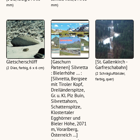
mm)
mm)
Gletscherschliff
[Gaschurn
[St. Gallenkirch -
Partenen] Silvretta
Garfreschabahn]
(2 Dias, farbig, 6 x 6 cm)
: Bielerhöhe ... :
(2 Schrägluftbilder,
[Silvretta, Bergsee
farbig, quer)
mit Tiroler Kopf,
Dreiländerspitze,
Gr. u. Kl. Piz Buin,
Silvrettahorn,
Schattenspitze,
Klostertaler
Egghörner und
Bieler Höhe, 2071
m, Vorarlberg,
Österreich ...]