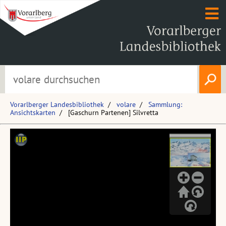
Vorarlberger Landesbibliothek
volare
Sammlung:
Ansichtskarten
[Gaschurn Partenen] Silvretta