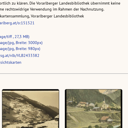
rtlich zu klären. Die Vorarlberger Landesbibliothek übernimmt keine
eine rechtswidrige Verwendung im Rahmen der Nachnutzung.
skartensammlung, Vorarlberger Landesbibliothek
rarlberg.at/o:151521
ge/tiff , 27,3 MB)
age/jpg, Breite: 3000px)
age/jpg, Breite: 980px)
vsg.at/vlb/VLB2433382
sichtskarten