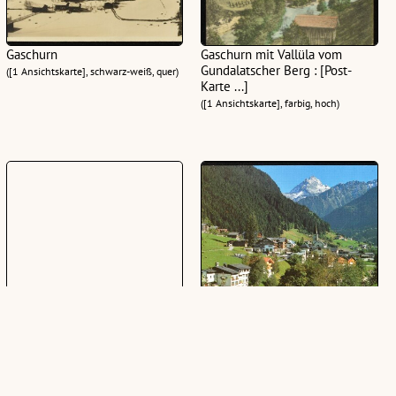
Gaschurn
Gaschurn mit Vallüla vom
Gundalatscher Berg : [Post-
([1 Ansichtskarte], schwarz-weiß, quer)
Karte ...]
([1 Ansichtskarte], farbig, hoch)
Gaschurn 986 m im Montafon
[Gaschurn] : [Gaschurn im
Montafon, 980 m, gegen
([1 Ansichtskarte], schwarz-weiß, quer)
Vallüla, 2813 m Vorarlberg,
Österreich ...]