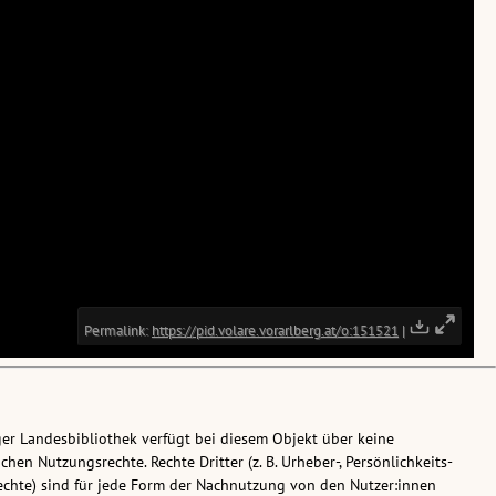
ger Landesbibliothek verfügt bei diesem Objekt über keine
chen Nutzungsrechte. Rechte Dritter (z. B. Urheber-, Persönlichkeits-
chte) sind für jede Form der Nachnutzung von den Nutzer:innen