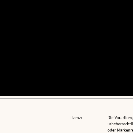
Lizenz:
Die Vorarlber
urheberrechtli
oder Markenre