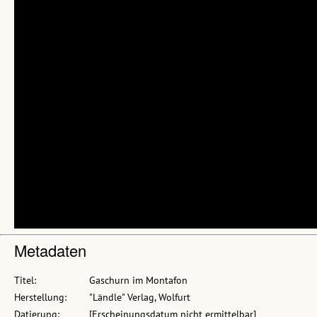
Metadaten
Titel:
Gaschurn im Montafon
Herstellung:
"Ländle" Verlag, Wolfurt
Datierung:
[Erscheinungsdatum nicht ermittelbar]