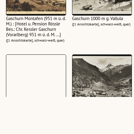
Gaschurn Montafen (951 m ü. d.
Gaschurn 1000 m g. Vallula
M.) : [Hotel u. Pension Rössle
([1 Ansichtskarte], schwarz-weiß, quer)
Bes.: Chr. Kessler Gaschurn
(Vorarlberg) 951 m ü. d. M. ...]
([1 Ansichtskarte], schwarz-weiß, quer)
Gaschurn mit Vallüla, 2815 m
Gaschurn im Montafon 986 m
Montafon, Vorarlberg
([1 Ansichtskarte], schwarz-weiß, quer)
([1 Ansichtskarte], farbig, hoch)