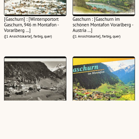
[Gaschurn] : [Wintersportort
Gaschurn : [Gaschurn im
Gaschurn, 946 m Montafon -
schönen Montafon Vorarlberg -
Vorarlberg ...]
Austria ...]
([1 Ansichtskarte], farbig, quer)
([1 Ansichtskarte], farbig, quer)
Gaschurn 1000 m Montafon
Gaschurn im Montafon
Vorarlberg Austria
([1 Ansichtskarte], schwarz-weiß, quer)
([1 Ansichtskarte], farbig, quer)