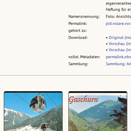
eigenverantwo
Haftung für 
Namensnennung:
Foto: Ansicht
Permalink:
pid.volare.vo
gehört zu:
Download:
•
Original (ima
•
Vorschau (im
•
Vorschau (im
vollst. Metadaten:
permalink.ob
Sammlung:
Sammlung: An