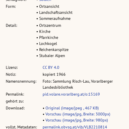
Form:
• Ortsansicht
• Landschaftsansicht
• Sommeraufnahme
Detail:
• Ortszentrum
• Kirche
• Pfarrkirche
• Lochkogel
• Reichenkarspitze
• Stubaier Alpen
Lizenz:
CC BY 4.0
Notiz:
kopiert 1966
Namensnennung:
Foto: Sammlung Risch-Lau, Vorarlberger
Landesbibliothek
Permalink:
pid.volare.vorarlberg.at/o:15169
gehört zu:
Download:
•
Original (image/jpeg , 467 KB)
•
Vorschau (image/jpg, Breite: 3000px)
•
Vorschau (image/jpg, Breite: 980px)
vollst. Metadaten:
permalink.obvsg.at/vlb/VLB2210814