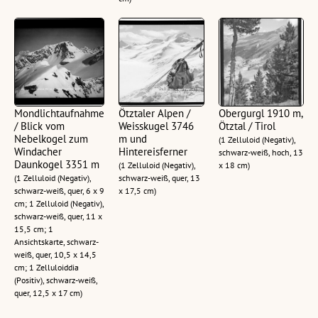
Mondlichtaufnahme
Ötztaler Alpen /
Obergurgl 1910 m,
/ Blick vom
Weisskugel 3746
Ötztal / Tirol
Nebelkogel zum
m und
(1 Zelluloid (Negativ),
Windacher
Hintereisferner
schwarz-weiß, hoch, 13
Daunkogel 3351 m
(1 Zelluloid (Negativ),
x 18 cm)
(1 Zelluloid (Negativ),
schwarz-weiß, quer, 13
schwarz-weiß, quer, 6 x 9
x 17,5 cm)
cm; 1 Zelluloid (Negativ),
schwarz-weiß, quer, 11 x
15,5 cm; 1
Ansichtskarte, schwarz-
weiß, quer, 10,5 x 14,5
cm; 1 Zelluloiddia
(Positiv), schwarz-weiß,
quer, 12,5 x 17 cm)