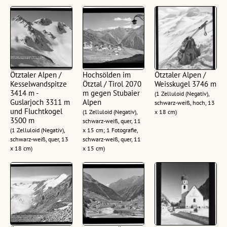
Ötztaler Alpen /
Hochsölden im
Ötztaler Alpen /
Kesselwandspitze
Ötztal / Tirol 2070
Weisskugel 3746 m
3414 m -
m gegen Stubaier
(1 Zelluloid (Negativ),
Guslarjoch 3311 m
Alpen
schwarz-weiß, hoch, 13
und Fluchtkogel
(1 Zelluloid (Negativ),
x 18 cm)
3500 m
schwarz-weiß, quer, 11
(1 Zelluloid (Negativ),
x 15 cm; 1 Fotografie,
schwarz-weiß, quer, 13
schwarz-weiß, quer, 11
x 18 cm)
x 15 cm)