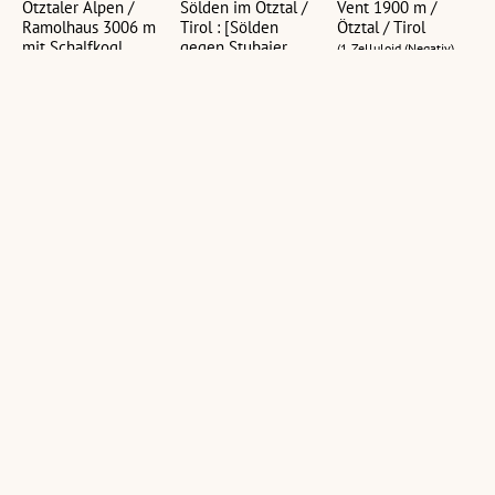
Ötztaler Alpen /
Sölden im Ötztal /
Vent 1900 m /
Ramolhaus 3006 m
Tirol : [Sölden
Ötztal / Tirol
mit Schalfkogl
gegen Stubaier
(1 Zelluloid (Negativ),
3536 m und
Alpen]
schwarz-weiß, hoch, 11
Grossem
(1 Zelluloid (Negativ),
x 15 cm; 1
Gurglerferner
schwarz-weiß, quer, 11
Ansichtskarte, schwarz-
(3 Zelluloid (Negativ),
x 15 cm; 1
weiß, hoch, 10,5 x 14,5
schwarz-weiß, quer, 13
Ansichtskarte, schwarz-
cm)
x 18 cm; 1 Fotografie,
weiß, quer, 10,5 x 15
schwarz-weiß, quer, 11
cm; 1 Fotografie,
x 15,5 cm)
schwarz-weiß, quer,
10,5 x 15 cm)
Blick auf
[Hotel bei Sölden
[Gasthof Cafe
Obergurgl 1910 m
im Ötztal gegen
Hermann in Sölden
und Hochgurgl im
Hohen
im Ötztal gegen
Ötztal : [Obergurgl
Söldenkogel /
Wilde Leck und