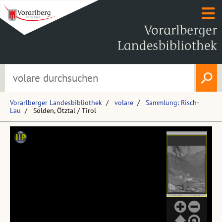
Vorarlberger Landesbibliothek
volare
Sammlung: Risch-
Lau
Sölden, Ötztal / Tirol