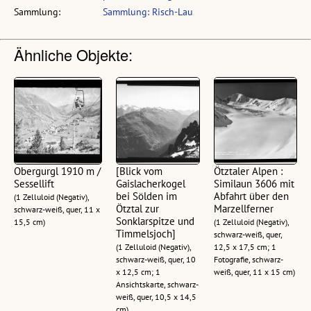
Sammlung:
Sammlung: Risch-Lau
Ähnliche Objekte:
Obergurgl 1910 m /
[Blick vom
Ötztaler Alpen :
Sessellift
Gaislacherkogel
Similaun 3606 mit
bei Sölden im
Abfahrt über den
(1 Zelluloid (Negativ),
Ötztal zur
Marzellferner
schwarz-weiß, quer, 11 x
Sonklarspitze und
15,5 cm)
(1 Zelluloid (Negativ),
Timmelsjoch]
schwarz-weiß, quer,
(1 Zelluloid (Negativ),
12,5 x 17,5 cm; 1
schwarz-weiß, quer, 10
Fotografie, schwarz-
x 12,5 cm; 1
weiß, quer, 11 x 15 cm)
Ansichtskarte, schwarz-
weiß, quer, 10,5 x 14,5
cm)