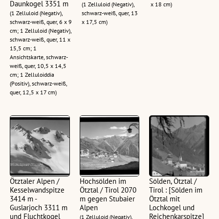
Daunkogel 3351 m
(1 Zelluloid (Negativ),
x 18 cm)
(1 Zelluloid (Negativ),
schwarz-weiß, quer, 13
schwarz-weiß, quer, 6 x 9
x 17,5 cm)
cm; 1 Zelluloid (Negativ),
schwarz-weiß, quer, 11 x
15,5 cm; 1
Ansichtskarte, schwarz-
weiß, quer, 10,5 x 14,5
cm; 1 Zelluloiddia
(Positiv), schwarz-weiß,
quer, 12,5 x 17 cm)
Ötztaler Alpen /
Hochsölden im
Sölden, Ötztal /
Kesselwandspitze
Ötztal / Tirol 2070
Tirol : [Sölden im
3414 m -
m gegen Stubaier
Ötztal mit
Guslarjoch 3311 m
Alpen
Lochkogel und
und Fluchtkogel
Reichenkarspitze]
(1 Zelluloid (Negativ),