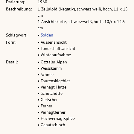
Datierung:
1960
Beschreibung:
1 Zelluloid (Negativ), schwarz-weiß, hoch, 11 x 15
cm
1 Ansichtskarte, schwarz-weiß, hoch, 10,5 x 14,5
cm
Schlagwort:
•
Sölden
Form:
• Aussenansicht
• Landschaftsansicht
• Winteraufnahme
Detail:
• Ötztaler Alpen
• Weisskamm
• Schnee
• Tourenskigebiet
• Vernagt-Hütte
• Schutzhütte
• Gletscher
• Ferner
• Vernagtferner
• Hochvernagtspitze
• Gepatschjoch