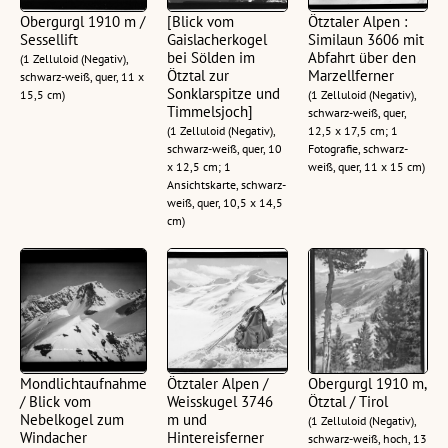
Obergurgl 1910 m /
[Blick vom
Ötztaler Alpen :
Sessellift
Gaislacherkogel
Similaun 3606 mit
bei Sölden im
Abfahrt über den
(1 Zelluloid (Negativ),
Ötztal zur
Marzellferner
schwarz-weiß, quer, 11 x
Sonklarspitze und
15,5 cm)
(1 Zelluloid (Negativ),
Timmelsjoch]
schwarz-weiß, quer,
(1 Zelluloid (Negativ),
12,5 x 17,5 cm; 1
schwarz-weiß, quer, 10
Fotografie, schwarz-
x 12,5 cm; 1
weiß, quer, 11 x 15 cm)
Ansichtskarte, schwarz-
weiß, quer, 10,5 x 14,5
cm)
Mondlichtaufnahme
Ötztaler Alpen /
Obergurgl 1910 m,
/ Blick vom
Weisskugel 3746
Ötztal / Tirol
Nebelkogel zum
m und
(1 Zelluloid (Negativ),
Windacher
Hintereisferner
schwarz-weiß, hoch, 13