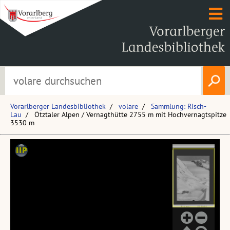
Vorarlberger Landesbibliothek
volare
Sammlung: Risch-
Lau
Ötztaler Alpen / Vernagthütte 2755 m mit Hochvernagtspitze
3530 m