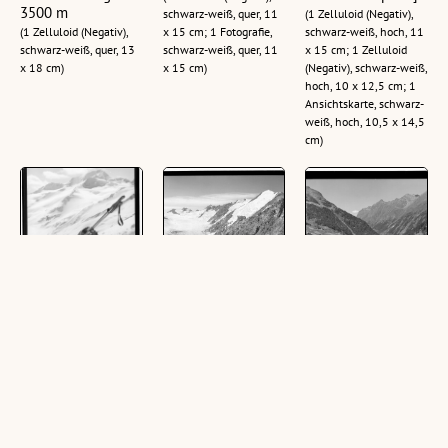
3500 m
schwarz-weiß, quer, 11
(1 Zelluloid (Negativ),
(1 Zelluloid (Negativ),
x 15 cm; 1 Fotografie,
schwarz-weiß, hoch, 11
schwarz-weiß, quer, 13
schwarz-weiß, quer, 11
x 15 cm; 1 Zelluloid
x 18 cm)
x 15 cm)
(Negativ), schwarz-weiß,
hoch, 10 x 12,5 cm; 1
Ansichtskarte, schwarz-
weiß, hoch, 10,5 x 14,5
cm)
Ötztaler Alpen /
Ötztaler Alpen /
Sölden im Ötztal /
Weisskugel 3746 m
Ramolhaus 3006 m
Tirol : [Sölden
mit Schalfkogl
gegen Stubaier
(1 Zelluloid (Negativ),
3536 m und
Alpen]
schwarz-weiß, hoch, 13
Grossem
x 18 cm)
(1 Zelluloid (Negativ),
Gurglerferner
schwarz-weiß, quer, 11
(3 Zelluloid (Negativ),
x 15 cm; 1
schwarz-weiß, quer, 13
Ansichtskarte, schwarz-
x 18 cm; 1 Fotografie,
weiß, quer, 10,5 x 15