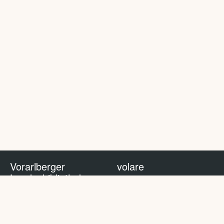
Vorarlberger
volare
Landesbibliothek
volare Blog
Impressum
Nutzungsbedingungen
Datenschutzhinweis
Policy