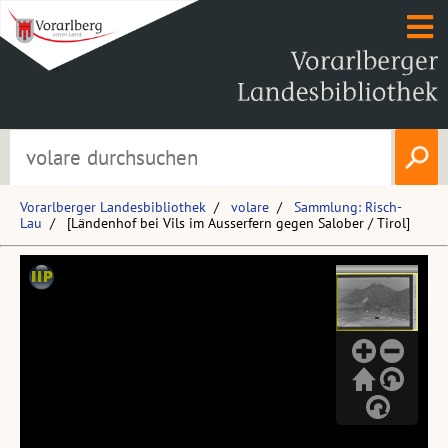
Vorarlberger Landesbibliothek
volare
Sammlung: Risch-
Lau
[Ländenhof bei Vils im Ausserfern gegen Salober / Tirol]