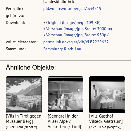
Landesbibliothek
Permalink:
pid.volare.vorarlberg.at/o:34319
gehört zu:
Download:
•
Original (image/jpeg , 409 KB)
•
Vorschau (image/jpg, Breite: 3000px)
•
Vorschau (image/jpg, Breite: 980px)
vollst. Metadaten:
permalink.obvsg.at/vlb/VLB2229622
Sammlung:
Sammlung: Risch-Lau
Ähnliche Objekte:
[Vils in Tirol gegen
[Sennerei in der
[Vils, Gasthof
Musauer Berg]
Vilser Alpe /
Vilseck, Gastraum]
Ausserfern / Tirol]
(1 Zelluloid (Negativ),
(2 Zelluloid (Negativ),