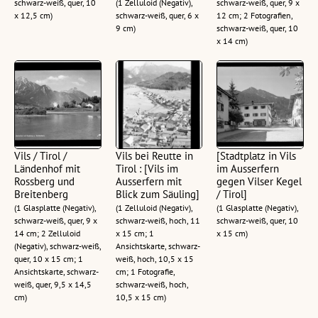
schwarz-weiß, quer, 10
(1 Zelluloid (Negativ),
schwarz-weiß, quer, 9 x
x 12,5 cm)
schwarz-weiß, quer, 6 x
12 cm; 2 Fotografien,
9 cm)
schwarz-weiß, quer, 10
x 14 cm)
Vils / Tirol /
Vils bei Reutte in
[Stadtplatz in Vils
Ländenhof mit
Tirol : [Vils im
im Ausserfern
Rossberg und
Ausserfern mit
gegen Vilser Kegel
Breitenberg
Blick zum Säuling]
/ Tirol]
(1 Glasplatte (Negativ),
(1 Zelluloid (Negativ),
(1 Glasplatte (Negativ),
schwarz-weiß, quer, 9 x
schwarz-weiß, hoch, 11
schwarz-weiß, quer, 10
14 cm; 2 Zelluloid
x 15 cm; 1
x 15 cm)
(Negativ), schwarz-weiß,
Ansichtskarte, schwarz-
quer, 10 x 15 cm; 1
weiß, hoch, 10,5 x 15
Ansichtskarte, schwarz-
cm; 1 Fotografie,
weiß, quer, 9,5 x 14,5
schwarz-weiß, hoch,
cm)
10,5 x 15 cm)