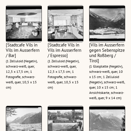
[Stadtcafe Vils in
[Stadtcafe Vils in
[Vils im Ausserfern
Vils im Ausserfern
Vils im Ausserfern
gegen Sebenspitze
/ Bar]
/ Espresso]
und Roßberg /
Tirol]
(1 Zelluloid (Negativ),
(1 Zelluloid (Negativ),
schwarz-weiß, quer,
schwarz-weiß, quer,
(1 Glasplatte (Negativ),
12,5 x 17,5 cm; 1
12,5 x 17,5 cm; 1
schwarz-weiß, quer, 10
Fotografie, schwarz-
Fotografie, schwarz-
x 15 cm; 1 Zelluloid
weiß, quer, 10,5 x 15
weiß, quer, 10,5 x 15
(Negativ), schwarz-weiß,
cm)
cm)
quer, 10 x 15 cm; 1
Ansichtskarte, schwarz-
weiß, quer, 9 x 14 cm)