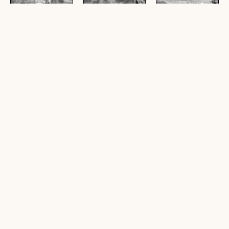
[Vils in Tirol gegen
Gruß aus Vils /
Vils / Tirol 828 m
Musauer Berg und
Tirol 828 m : [Vils
(1 Glasplatte (Negativ),
Plattjoch]
im Ausserfern und
schwarz-weiß, quer, 9 x
Umgebung]
(1 Zelluloid (Negativ),
14,5 cm; 3 Zelluloid
schwarz-weiß, quer, 10
(1 Glasplatte (Negativ),
(Negativ), schwarz-weiß,
x 12,5 cm)
schwarz-weiß, quer, 9 x
quer, 10 x 15 cm; 1
14,5 cm; 1
Zelluloid (Negativ),
Ansichtskarte, schwarz-
schwarz-weiß, quer, 9,5
weiß, quer, 9 x 14 cm)
x 14,5 cm; 2
Ansichtskarten,
schwarz-weiß, quer, 9 x
13,5 cm)
Gasthof Schlicke /
[Blick vom Gasthof
[Vils in Tirol mit