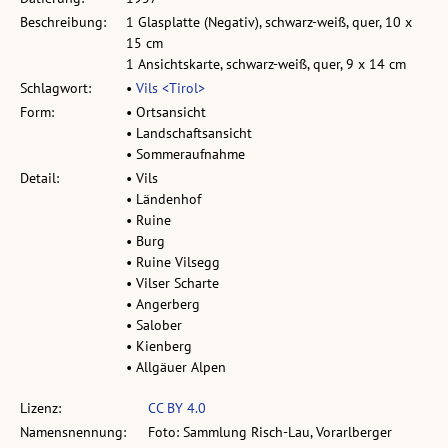
Beschreibung:
1 Glasplatte (Negativ), schwarz-weiß, quer, 10 x
15 cm
1 Ansichtskarte, schwarz-weiß, quer, 9 x 14 cm
Schlagwort:
•
Vils <Tirol>
Form:
• Ortsansicht
• Landschaftsansicht
• Sommeraufnahme
Detail:
• Vils
• Ländenhof
• Ruine
• Burg
• Ruine Vilsegg
• Vilser Scharte
• Angerberg
• Salober
• Kienberg
• Allgäuer Alpen
Lizenz:
CC BY 4.0
Namensnennung:
Foto: Sammlung Risch-Lau, Vorarlberger