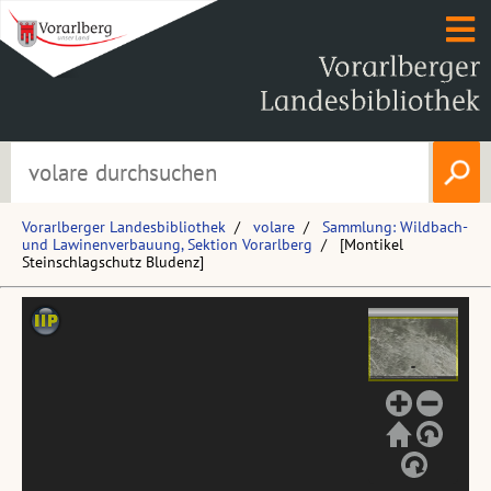
Vorarlberger Landesbibliothek
volare
Sammlung: Wildbach-
und Lawinenverbauung, Sektion Vorarlberg
[Montikel
Steinschlagschutz Bludenz]