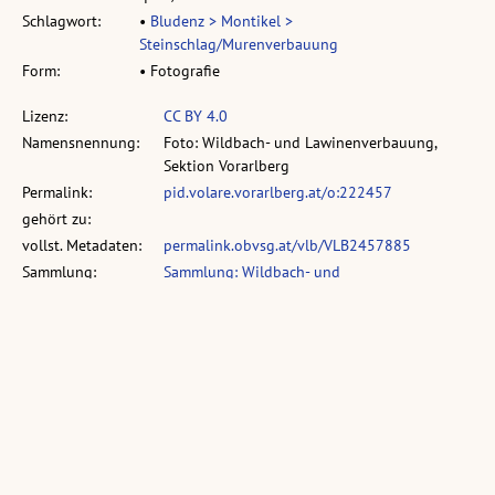
Schlagwort:
•
Bludenz > Montikel >
Steinschlag/Murenverbauung
Form:
• Fotografie
Lizenz:
CC BY 4.0
Namensnennung:
Foto: Wildbach- und Lawinenverbauung,
Sektion Vorarlberg
Permalink:
pid.volare.vorarlberg.at/o:222457
gehört zu:
vollst. Metadaten:
permalink.obvsg.at/vlb/VLB2457885
Sammlung:
Sammlung: Wildbach- und
Lawinenverbauung, Sektion Vorarlberg
Ähnliche Objekte: