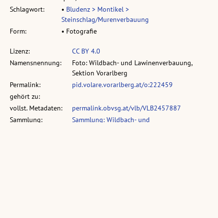
Schlagwort:
•
Bludenz > Montikel >
Steinschlag/Murenverbauung
Form:
• Fotografie
Lizenz:
CC BY 4.0
Namensnennung:
Foto: Wildbach- und Lawinenverbauung,
Sektion Vorarlberg
Permalink:
pid.volare.vorarlberg.at/o:222459
gehört zu:
vollst. Metadaten:
permalink.obvsg.at/vlb/VLB2457887
Sammlung:
Sammlung: Wildbach- und
Lawinenverbauung, Sektion Vorarlberg
Ähnliche Objekte: