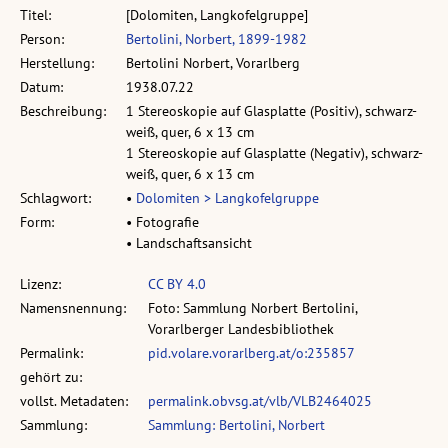
Titel:
[Dolomiten, Langkofelgruppe]
Person:
Bertolini, Norbert, 1899-1982
Herstellung:
Bertolini Norbert, Vorarlberg
Datum:
1938.07.22
Beschreibung:
1 Stereoskopie auf Glasplatte (Positiv), schwarz-
weiß, quer, 6 x 13 cm
1 Stereoskopie auf Glasplatte (Negativ), schwarz-
weiß, quer, 6 x 13 cm
Schlagwort:
•
Dolomiten > Langkofelgruppe
Form:
• Fotografie
• Landschaftsansicht
Lizenz:
CC BY 4.0
Namensnennung:
Foto: Sammlung Norbert Bertolini,
Vorarlberger Landesbibliothek
Permalink:
pid.volare.vorarlberg.at/o:235857
gehört zu:
vollst. Metadaten:
permalink.obvsg.at/vlb/VLB2464025
Sammlung:
Sammlung: Bertolini, Norbert