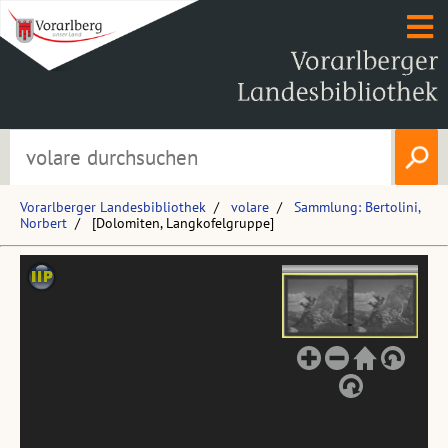
Vorarlberger Landesbibliothek
volare
Sammlung: Bertolini,
Norbert
[Dolomiten, Langkofelgruppe]