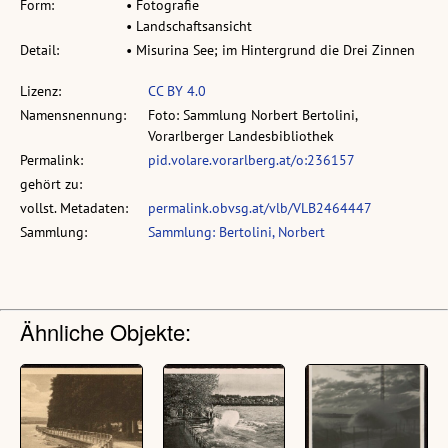
Form:
• Fotografie
• Landschaftsansicht
Detail:
• Misurina See; im Hintergrund die Drei Zinnen
Lizenz:
CC BY 4.0
Namensnennung:
Foto: Sammlung Norbert Bertolini,
Vorarlberger Landesbibliothek
Permalink:
pid.volare.vorarlberg.at/o:236157
gehört zu:
vollst. Metadaten:
permalink.obvsg.at/vlb/VLB2464447
Sammlung:
Sammlung: Bertolini, Norbert
Ähnliche Objekte: