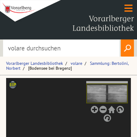
Vorarlberger Landesbibliothek
volare
Sammlung: Bertolini,
Norbert
[Bodensee bei Bregenz]