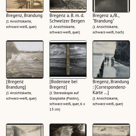
Bregenz, Brandung
Bregenz a. B. m. d.
Bregenz a./B.,
Schweizer Bergen
"Brandung"
(1 Ansichtskarte,
schwarz-weiß, quer)
(1 Ansichtskarte,
(1 Ansichtskarte,
schwarz-weiß, quer)
schwarz-weiß, hoch)
[Bregenz
[Bodensee bei
Bregenz, Brandung
Brandung]
Bregenz]
: [Correspondenz-
Karte ...]
(1 Ansichtskarte,
(1 Stereoskopie auf
schwarz-weiß, quer)
Glasplatte (Positiv),
(1 Ansichtskarte,
schwarz-weiß, quer, 6 x
schwarz-weiß, quer)
13 cm)