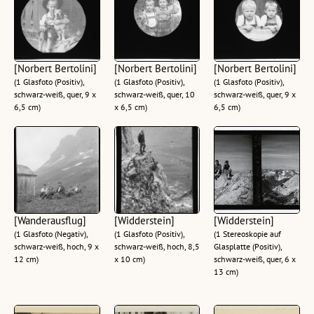
[Norbert Bertolini]
[Norbert Bertolini]
[Norbert Bertolini]
(1 Glasfoto (Positiv),
(1 Glasfoto (Positiv),
(1 Glasfoto (Positiv),
schwarz-weiß, quer, 9 x
schwarz-weiß, quer, 10
schwarz-weiß, quer, 9 x
6,5 cm)
x 6,5 cm)
6,5 cm)
[Wanderausflug]
[Widderstein]
[Widderstein]
(1 Glasfoto (Negativ),
(1 Glasfoto (Positiv),
(1 Stereoskopie auf
schwarz-weiß, hoch, 9 x
schwarz-weiß, hoch, 8,5
Glasplatte (Positiv),
12 cm)
x 10 cm)
schwarz-weiß, quer, 6 x
13 cm)