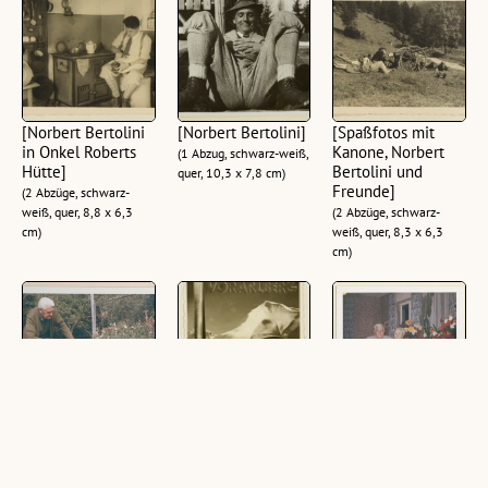
[Norbert Bertolini
[Norbert Bertolini]
[Spaßfotos mit
in Onkel Roberts
Kanone, Norbert
(1 Abzug, schwarz-weiß,
Hütte]
Bertolini und
quer, 10,3 x 7,8 cm)
Freunde]
(2 Abzüge, schwarz-
weiß, quer, 8,8 x 6,3
(2 Abzüge, schwarz-
cm)
weiß, quer, 8,3 x 6,3
cm)
[Norbert Bertolini
[Vorarlberg
[Norbert Bertolini]
im Garten]
Werbung mit
(1 Abzug, farbig, quer,
Norbert Bertolini]
(1 Abzug, farbig, quer,
9,8 x 6,8 cm)