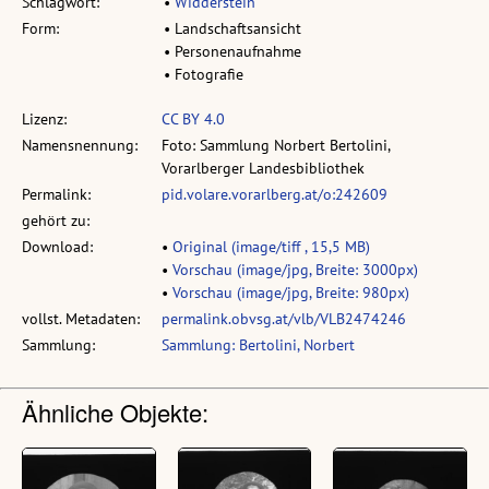
Schlagwort:
•
Widderstein
Form:
• Landschaftsansicht
• Personenaufnahme
• Fotografie
Lizenz:
CC BY 4.0
Namensnennung:
Foto: Sammlung Norbert Bertolini,
Vorarlberger Landesbibliothek
Permalink:
pid.volare.vorarlberg.at/o:242609
gehört zu:
Download:
•
Original (image/tiff , 15,5 MB)
•
Vorschau (image/jpg, Breite: 3000px)
•
Vorschau (image/jpg, Breite: 980px)
vollst. Metadaten:
permalink.obvsg.at/vlb/VLB2474246
Sammlung:
Sammlung: Bertolini, Norbert
Ähnliche Objekte: