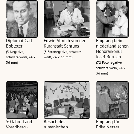
Diplomat Carl
Edwin Albrich von der
Empfang beim
Bobleter
Kuranstalt Schruns
niederländischen
Honorarkonul
(3 Negative,
(3 Fotonegative, schwarz-
Josef Bertsch
schwarz-weiß, 24 x
weiß, 24 x 36 mm)
36 mm)
(72 Fotonegative,
schwarz-weiß, 24 x
36 mm)
50 Jahre Land
Besuch des
Empfang für
Vorarlberg -
rumänischen
Erika Netzer
Empfang für
Vizeministerpräsidenten
(12 Fotonegative,