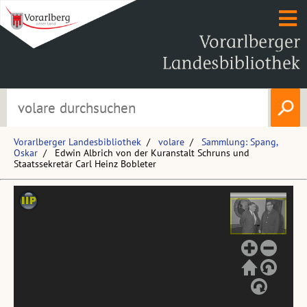
Vorarlberger Landesbibliothek
volare
Sammlung: Spang,
Oskar
Edwin Albrich von der Kuranstalt Schruns und
Staatssekretär Carl Heinz Bobleter