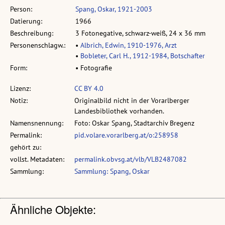
Person:
Spang, Oskar, 1921-2003
Datierung:
1966
Beschreibung:
3 Fotonegative, schwarz-weiß, 24 x 36 mm
Personenschlagw.:
•
Albrich, Edwin, 1910-1976, Arzt
•
Bobleter, Carl H., 1912-1984, Botschafter
Form:
• Fotografie
Lizenz:
CC BY 4.0
Notiz:
Originalbild nicht in der Vorarlberger
Landesbibliothek vorhanden.
Namensnennung:
Foto: Oskar Spang, Stadtarchiv Bregenz
Permalink:
pid.volare.vorarlberg.at/o:258958
gehört zu:
vollst. Metadaten:
permalink.obvsg.at/vlb/VLB2487082
Sammlung:
Sammlung: Spang, Oskar
Ähnliche Objekte: