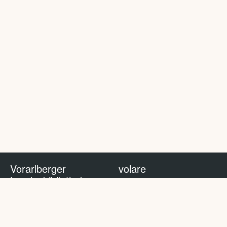
Vorarlberger
volare
Landesbibliothek
volare Blog
Impressum
Nutzungsbedingungen
Datenschutzhinweis
Policy