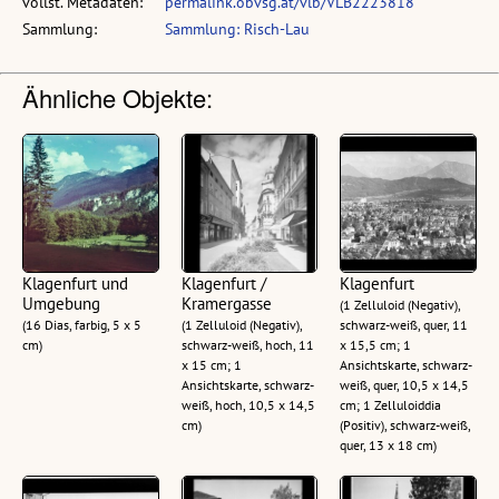
vollst. Metadaten:
permalink.obvsg.at/vlb/VLB2223818
Sammlung:
Sammlung: Risch-Lau
Ähnliche Objekte:
Klagenfurt und
Klagenfurt /
Klagenfurt
Umgebung
Kramergasse
(1 Zelluloid (Negativ),
(16 Dias, farbig, 5 x 5
(1 Zelluloid (Negativ),
schwarz-weiß, quer, 11
cm)
schwarz-weiß, hoch, 11
x 15,5 cm; 1
x 15 cm; 1
Ansichtskarte, schwarz-
Ansichtskarte, schwarz-
weiß, quer, 10,5 x 14,5
weiß, hoch, 10,5 x 14,5
cm; 1 Zelluloiddia
cm)
(Positiv), schwarz-weiß,
quer, 13 x 18 cm)