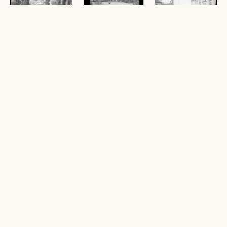
Klagenfurt / See
Klagenfurt / Hl.
Klagenfurt /
Geistkirche
Stauderplatz /
(1 Zelluloid (Negativ),
Kärnten
schwarz-weiß, quer, 11
(1 Zelluloid (Negativ),
x 15,5 cm; 1
schwarz-weiß, hoch, 11
(1 Zelluloid (Negativ),
Ansichtskarte, schwarz-
x 15,5 cm; 1
schwarz-weiß, quer, 11
weiß, quer, 10,5 x 14,5
Ansichtskarte, schwarz-
x 15,5 cm; 1
cm)
weiß, hoch, 10,5 x 14,5
Ansichtskarte, schwarz-
cm)
weiß, quer, 10 x 14,5
cm)
Klagenfurt /
Klagenfurt /
Klagenfurt /
Hochhaus /
Lindwurmbrunnen
Heuplatz
Kärnten
(1 Zelluloid (Negativ),
(1 Zelluloid (Negativ),
(1 Zelluloid (Negativ),
schwarz-weiß, hoch, 11
schwarz-weiß, quer, 11
schwarz-weiß, hoch, 11
x 15 cm; 1
x 15 cm; 1