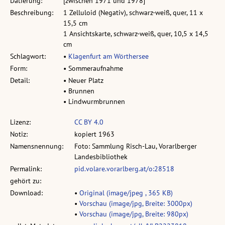
Datierung:
[zwischen 1971 und 1978]
Beschreibung:
1 Zelluloid (Negativ), schwarz-weiß, quer, 11 x
15,5 cm
1 Ansichtskarte, schwarz-weiß, quer, 10,5 x 14,5
cm
Schlagwort:
•
Klagenfurt am Wörthersee
Form:
• Sommeraufnahme
Detail:
• Neuer Platz
• Brunnen
• Lindwurmbrunnen
Lizenz:
CC BY 4.0
Notiz:
kopiert 1963
Namensnennung:
Foto: Sammlung Risch-Lau, Vorarlberger
Landesbibliothek
Permalink:
pid.volare.vorarlberg.at/o:28518
gehört zu:
Download:
•
Original (image/jpeg , 365 KB)
•
Vorschau (image/jpg, Breite: 3000px)
•
Vorschau (image/jpg, Breite: 980px)