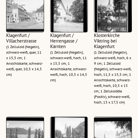
Klagenfurt /
Klagenfurt /
Klosterkirche
Villacherstrasse
Herrengasse /
Viktring bei
Kärnten
Klagenfurt
(1 Zelluloid (Negativ),
schwarz-weiß, quer, 11
(1 Zelluloid (Negativ),
(1 Zelluloid (Negativ),
x 15,5 cm; 1
schwarz-weiß, hoch, 11
schwarz-weiß, hoch, 6 x
Ansichtskarte, schwarz-
x 15,5 cm; 1
9 cm; 1 Zelluloid
weiß, quer, 10,5 x 14,5
Ansichtskarte, schwarz-
(Negativ), schwarz-weiß,
cm)
weiß, hoch, 10,5 x 14,5
hoch, 11,5 x 15,5 cm; 1
cm)
Ansichtskarte, schwarz-
weiß, hoch, 10,5 x 15
cm; 1 Zelluloiddia
(Positiv), schwarz-weiß,
hoch, 13 x 17,5 cm)